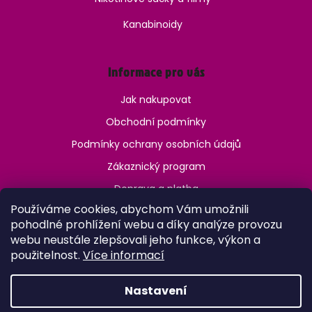
Kanabinoidy
Informace pro vás
Jak nakupovat
Obchodní podmínky
Podmínky ochrany osobních údajů
Zákaznický program
Doprava a platba
Používáme cookies, abychom Vám umožnili
Jak ověřit věk?
pohodlné prohlížení webu a díky analýze provozu
webu neustále zlepšovali jeho funkce, výkon a
použitelnost.
Více informací
Nastavení
Vytvořil Shoptet