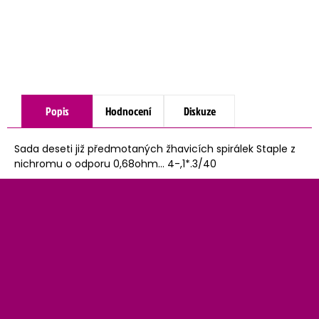
Popis
Hodnocení
Diskuze
Sada deseti již předmotaných žhavicích spirálek Staple z
nichromu o odporu 0,68ohm... 4-,1*.3/40
Z
á
p
a
t
í