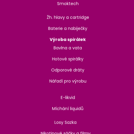
Smoktech
Žh. hlavy a cartridge
Baterie a nabiječky
Výroba spirálek
Bavlna a vata
Hotové spirálky
Odporové dráty
Nářadí pro výrobu
E-likvid
Míchání liquidů
Losy Sazka
Nikotinové sáčky a filmy