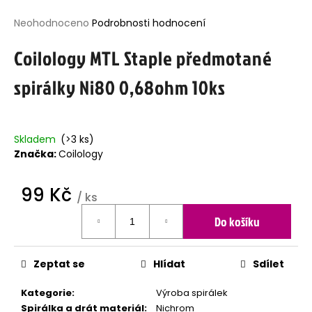
j
Průměrné
Neohodnoceno
Podrobnosti hodnocení
í
hodnocení
t
Coilology MTL Staple předmotané
produktu
?
je
spirálky Ni80 0,68ohm 10ks
0,0
z
5
hvězdiček.
HLEDAT
Skladem
(>3 ks)
Značka:
Coilology
99 Kč
D
/ ks
o
Měrná
p
Do košíku
cena:
o
r
u
Zeptat se
Hlídat
Sdílet
č
u
Kategorie
:
Výroba spirálek
j
Spirálka a drát materiál
:
Nichrom
e