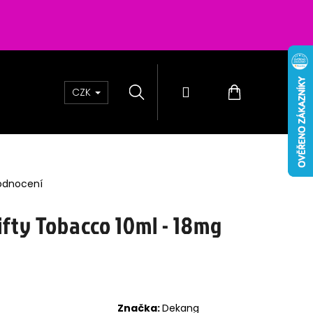
Hledat
Přihlášení
Nákupní
CZK
košík
odnocení
ifty Tobacco 10ml - 18mg
 PASSION SALTS BERRIES
0MG
Značka:
Dekang