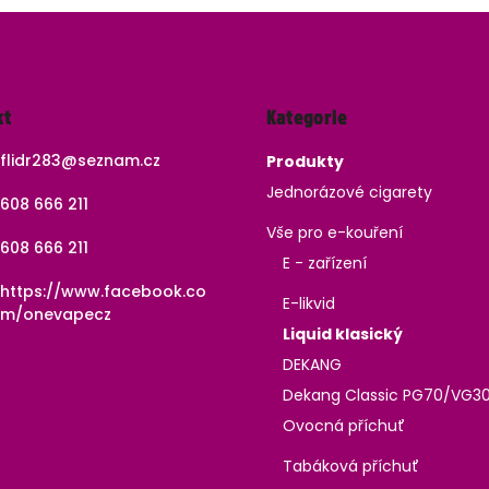
Přeskočit
kt
Kategorie
kategorie
flidr283
@
seznam.cz
Produkty
Jednorázové cigarety
608 666 211
Vše pro e-kouření
608 666 211
E - zařízení
https://www.facebook.co
E-likvid
m/onevapecz
Liquid klasický
DEKANG
Dekang Classic PG70/VG3
Ovocná příchuť
Tabáková příchuť