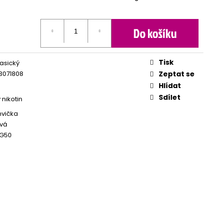
Do košíku
Tisk
lasický
3071808
Zeptat se
Hlídat
Sdílet
 nikotin
hvička
vá
G50