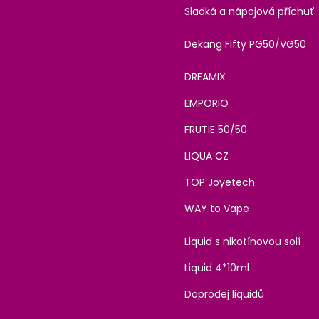
Sladká a nápojová příchuť
Dekang Fifty PG50/VG50
DREAMIX
EMPORIO
FRUTIE 50/50
LIQUA CZ
TOP Joyetech
WAY to Vape
Liquid s nikotínovou solí
Liquid 4*10ml
Doprodej liquidů