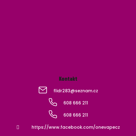
Z
á
p
a
t
í
Kontakt
flidr283
@
seznam.cz
608 666 211
608 666 211
https://www.facebook.com/onevapecz