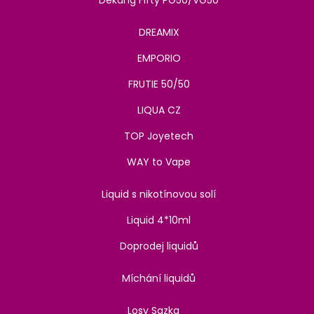
Dekang Fifty PG50/VG50
DREAMIX
EMPORIO
FRUTIE 50/50
LIQUA CZ
TOP Joyetech
WAY to Vape
Liquid s nikotínovou solí
Liquid 4*10ml
Doprodej liquidů
Míchání liquidů
Losy Sazka