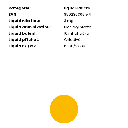
m
Kategorie
:
Liquid klasický
e
EAN
:
8592303061571
Liquid nikotinu
:
3 mg
LIO
Liquid druh nikotinu
:
Klasický nikotin
NANO
Liquid balení
:
10 ml lahvička
PRO
Liquid příchuť
:
Chladivá
1200
-
Liquid PG/VG
:
PG70/VG30
CHERRY
STRAWBERRY
16MG
169
Kč