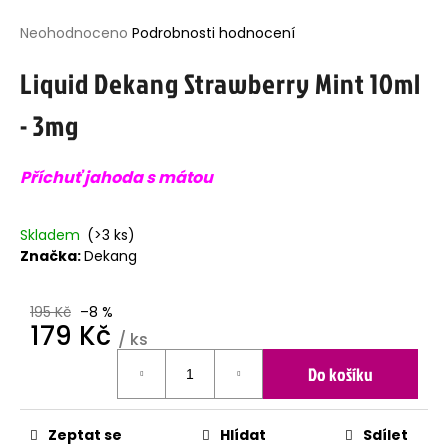
j
Průměrné
Neohodnoceno
Podrobnosti hodnocení
í
hodnocení
t
Liquid Dekang Strawberry Mint 10ml
produktu
?
je
- 3mg
0,0
z
5
Příchuť jahoda s mátou
hvězdiček.
HLEDAT
Skladem
(>3 ks)
Značka:
Dekang
D
o
p
195 Kč
–8 %
179 Kč
o
/ ks
r
Měrná
u
Do košíku
cena:
č
u
j
Zeptat se
Hlídat
Sdílet
e