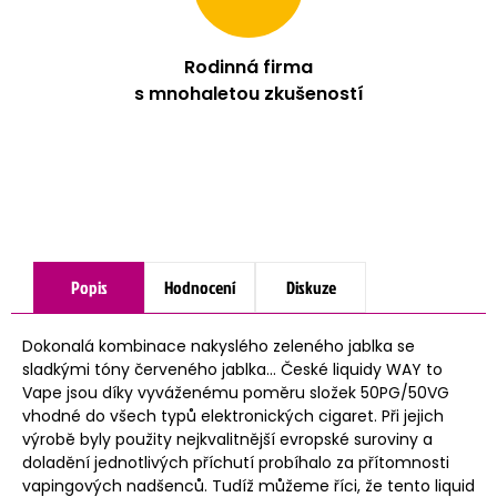
Rodinná firma
s mnohaletou zkušeností
Popis
Hodnocení
Diskuze
Dokonalá kombinace nakyslého zeleného jablka se
sladkými tóny červeného jablka... České liquidy WAY to
Vape jsou díky vyváženému poměru složek 50PG/50VG
vhodné do všech typů elektronických cigaret. Při jejich
výrobě byly použity nejkvalitnější evropské suroviny a
doladění jednotlivých příchutí probíhalo za přítomnosti
vapingových nadšenců. Tudíž můžeme říci, že tento liquid