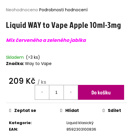
j
Průměrné
Neohodnoceno
Podrobnosti hodnocení
í
hodnocení
t
Liquid WAY to Vape Apple 10ml-3mg
produktu
?
je
0,0
Mix červeného a zeleného jablka
z
5
hvězdiček.
HLEDAT
Skladem
(>3 ks)
Značka:
Way to Vape
209 Kč
D
/ ks
o
Měrná
Do košíku
p
cena:
o
r
u
Zeptat se
Hlídat
Sdílet
č
u
Kategorie
:
Liquid klasický
j
EAN
:
8592303100836
e