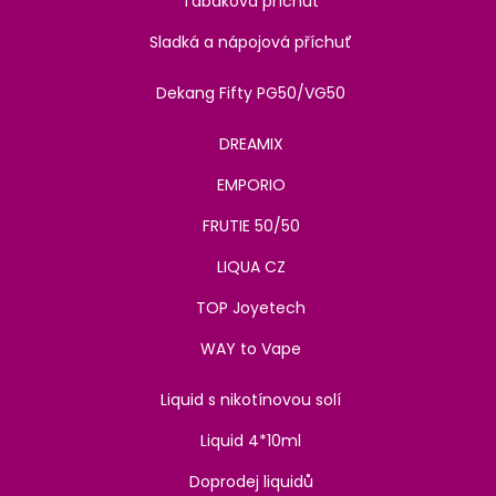
Tabáková příchuť
Sladká a nápojová příchuť
Dekang Fifty PG50/VG50
DREAMIX
EMPORIO
FRUTIE 50/50
LIQUA CZ
TOP Joyetech
WAY to Vape
Liquid s nikotínovou solí
Liquid 4*10ml
Doprodej liquidů