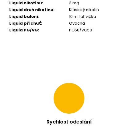
Liquid nikotinu
:
3 mg
m
Liquid druh nikotinu
:
Klasický nikotin
e
Liquid balení
:
10 ml lahvička
Liquid příchuť
:
Ovocná
LIO
Liquid PG/VG
:
PG50/VG50
POD
PRO
1200
-
LEMON
BERRY
16
MG
95
Kč
Rychlost odeslání