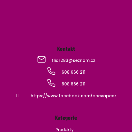
t
í
Kontakt
flidr283
@
seznam.cz
608 666 211
608 666 211
https://www.facebook.com/onevapecz
Kategorie
Produkty