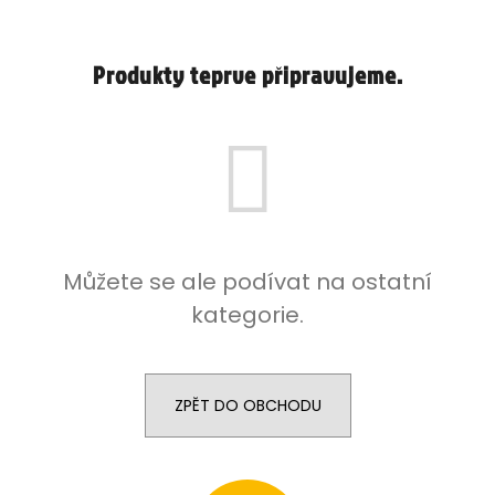
m
e
Produkty teprve připravujeme.
LIO
POD
PRO
1200
-
LEMON
BERRY
16
MG
Můžete se ale podívat na ostatní
95
Kč
kategorie.
ZPĚT DO OBCHODU