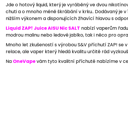
Jde o hotový liquid, který je vyráběný ve dvou nikotín
169 Kč
chuti a o mnoho méně škrábání v krku.. Dodávaný je v
nižším výkonem a disponujících žhavící hlavou s odpo
Liquid ZAP! Juice AISU Nic SALT
nabízí vaperům řadu 
modrou malinu nebo ledové jablko, tak i něco pro opr
Mnoho let zkušeností s výrobou S&V příchutí ZAP! se v t
relace, ale vaper který hledá kvalitu určitě rád vyzko
Na
OneVape
vám tyto kvalitní příchutě nabízíme v celé