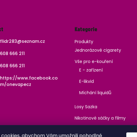
Přeskočit
kt
Kategorie
kategorie
flidr283
@
seznam.cz
Produkty
Jednorázové cigarety
608 666 211
Vše pro e-kouření
608 666 211
E - zařízení
https://www.facebook.co
E-likvid
m/onevapecz
Míchání liquidů
Losy Sazka
Nikotinové sáčky a filmy
Kanabinoidy
 cookies, abychom Vám umožnili pohodlné