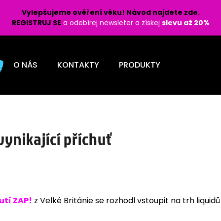
Vylepšujeme ověření věku! Návod najdete zde.
REGISTRUJ SE
a odebírej newsleter a získej
slevu až 20%
Co potřebujete najít?
O NÁS
KONTAKTY
PRODUKTY
HLEDAT
Doporučujeme
 vynikající příchuť
utí ZAP!
z Velké Británie se rozhodl vstoupit na trh liquidů
LIO POD PRO 1200 - LEMON BERRY 16
LIO POD PRO 120
MG
MG