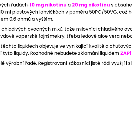
ových řadách,
10 mg nikotínu
a
20 mg nikotínu
s obsahem 
95 Kč
95 Kč
 10 ml plastových lahvičkách v poměru 50PG/50VG, což ho 
rem 0,6 ohmů a vyšším.
chladivých ovocných mixů, taže milovníci chladivého ovo
avdové vaperské fajnšmekry, třeba ledové aloe vera nebo
ěchto liquidech objevuje ve vynikající kvalitě a chuťovýc
uší tyto liquidy. Rozhodně nebudete zklamáni liquidem
ZAP!
 výrobní řadě. Registrovaní zákazníci jistě rádi využijí i 