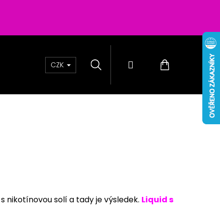
Hledat
Přihlášení
Nákupní
CZK
košík
 s nikotínovou solí a tady je výsledek.
Liquid s
0 - PASSION FRUIT 16