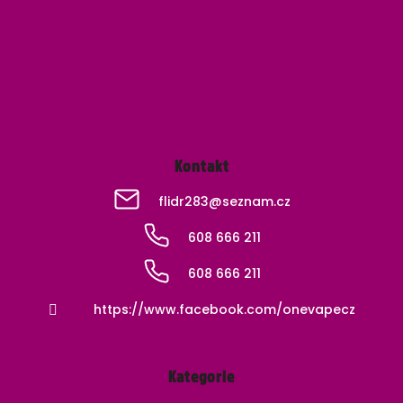
a
t
í
Kontakt
flidr283
@
seznam.cz
608 666 211
608 666 211
https://www.facebook.com/onevapecz
Kategorie