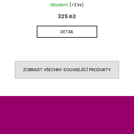
Skladem
(>3 ks)
325 Kč
DETAIL
ZOBRAZIT VŠECHNY SOUVISEJÍCÍ PRODUKTY
Z
á
p