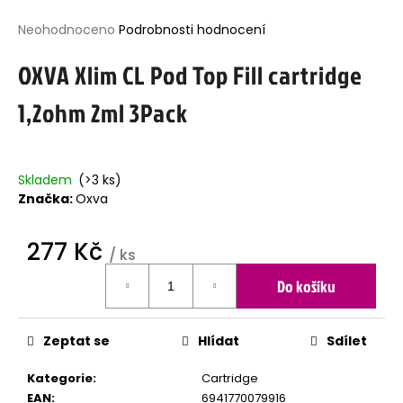
j
Průměrné
Neohodnoceno
Podrobnosti hodnocení
í
hodnocení
t
OXVA Xlim CL Pod Top Fill cartridge
produktu
?
je
1,2ohm 2ml 3Pack
0,0
z
5
hvězdiček.
HLEDAT
Skladem
(>3 ks)
Značka:
Oxva
277 Kč
D
/ ks
o
Měrná
p
Do košíku
cena:
o
r
u
Zeptat se
Hlídat
Sdílet
č
u
Kategorie
:
Cartridge
j
EAN
:
6941770079916
e