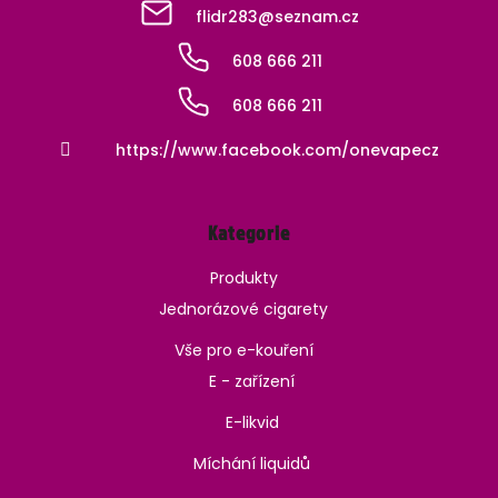
flidr283
@
seznam.cz
608 666 211
608 666 211
https://www.facebook.com/onevapecz
Kategorie
Produkty
Jednorázové cigarety
Vše pro e-kouření
E - zařízení
E-likvid
Míchání liquidů