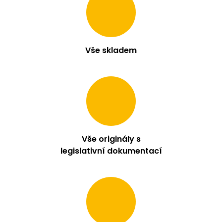
m
e
LIO
Vše skladem
POD
PRO
1200
-
PASSION
FRUIT
16
MG
95
Kč
Vše originály s
legislativní dokumentací