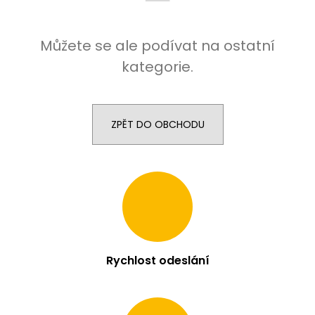
j
í
Můžete se ale podívat na ostatní
t
?
kategorie.
ZPĚT DO OBCHODU
HLEDAT
D
o
p
o
r
Rychlost odeslání
u
č
u
j
e