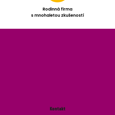
Rodinná firma
s mnohaletou zkušeností
Z
á
p
a
t
í
Kontakt