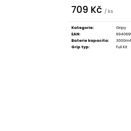
95 Kč
209 Kč
709 Kč
/ ks
Měrná
cena:
Kategorie
:
Gripy
EAN
:
694069
Baterie kapacita
:
3000mA
Grip typ
:
Full Kit