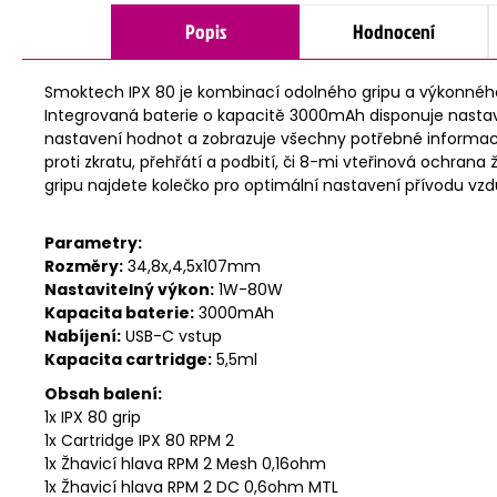
Popis
Hodnocení
Smoktech IPX 80 je kombinací odolného gripu a výkonného
Integrovaná baterie o kapacitě 3000mAh disponuje nastav
nastavení hodnot a zobrazuje všechny potřebné informace. 
proti zkratu, přehřátí a podbití, či 8-mi vteřinová ochra
gripu najdete kolečko pro optimální nastavení přívodu vz
Parametry:
Rozměry:
34,8x,4,5x107mm
Nastavitelný výkon:
1W-80W
Kapacita baterie:
3000mAh
Nabíjení:
USB-C vstup
Kapacita cartridge:
5,5ml
Obsah balení:
1x IPX 80 grip
1x Cartridge IPX 80 RPM 2
1x Žhavicí hlava RPM 2 Mesh 0,16ohm
1x Žhavicí hlava RPM 2 DC 0,6ohm MTL