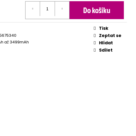
Do košíku
Tisk
5675340
Zeptat se
h až 3499mAh
Hlídat
Sdílet