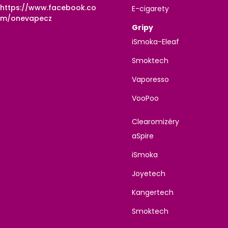
https://www.facebook.co
E-cigarety
m/onevapecz
Gripy
iSmoka-Eleaf
Smoktech
Vaporesso
VooPoo
Clearomizéry
aSpire
iSmoka
Joyetech
Kangertech
Smoktech