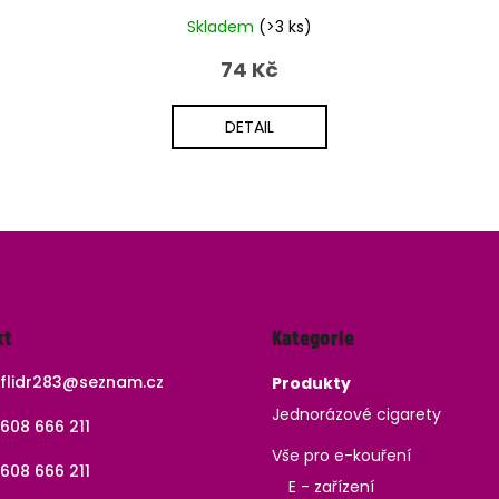
Skladem
(>3 ks)
74 Kč
DETAIL
Přeskočit
kt
Kategorie
kategorie
flidr283
@
seznam.cz
Produkty
Jednorázové cigarety
608 666 211
Vše pro e-kouření
608 666 211
E - zařízení