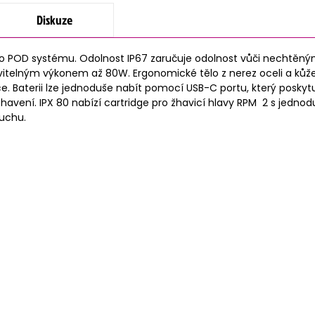
Diskuze
 POD systému. Odolnost IP67 zaručuje odolnost vůči nechtěným
itelným výkonem až 80W. Ergonomické tělo z nerez oceli a kůže
Baterii lze jednoduše nabít pomocí USB-C portu, který poskytuje
na žhavení. IPX 80 nabízí cartridge pro žhavicí hlavy RPM 2 s je
duchu.