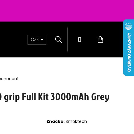
Hledat
Přihlášení
Nákupní
CZK
košík
odnocení
 grip Full Kit 3000mAh Grey
Značka:
Smoktech
 PASSION SALTS BERRIES
0MG