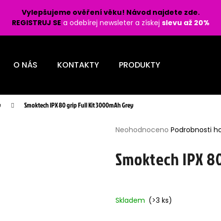
Vylepšujeme ověření věku! Návod najdete zde.
REGISTRUJ SE
a odebírej newsleter a získej
slevu až 20%
Co potřebujete najít?
O NÁS
KONTAKTY
PRODUKTY
HLEDAT
y
Smoktech IPX 80 grip Full Kit 3000mAh Grey
Průměrné
Doporučujeme
Neohodnoceno
Podrobnosti h
hodnocení
produktu
Smoktech IPX 80
je
0,0
z
5
Skladem
(>3 ks)
hvězdiček.
LIO POD PRO 1200 - PASSION FRUIT 16
LIQUID OXVA OX
MG
BURST 10ML - 1