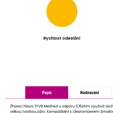
Rychlost odeslání
Popis
Hodnocení
Žhavicí hlava TFV9 Meshed o odporu 0,15ohm využívá techno
velkou tvorbou páry. Kompatibilní s clearomizerem Smokt