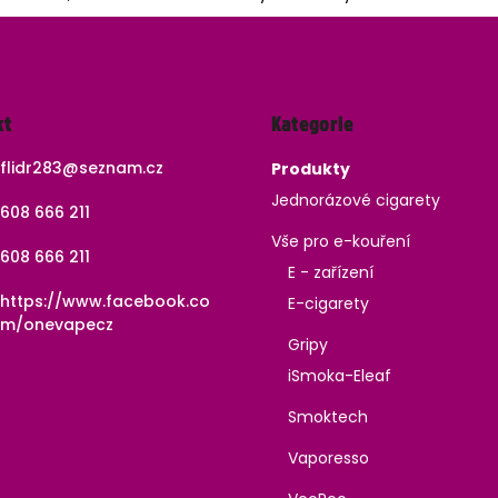
Přeskočit
kt
Kategorie
kategorie
flidr283
@
seznam.cz
Produkty
Jednorázové cigarety
608 666 211
Vše pro e-kouření
608 666 211
E - zařízení
https://www.facebook.co
E-cigarety
m/onevapecz
Gripy
iSmoka-Eleaf
Smoktech
Vaporesso