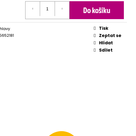
Do košíku
Tisk
 hlavy
5652181
Zeptat se
Hlídat
Sdílet