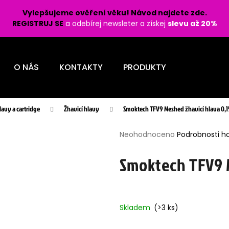
Vylepšujeme ověření věku! Návod najdete zde.
REGISTRUJ SE
a odebírej newsleter a získej
slevu až 20%
Co potřebujete najít?
O NÁS
KONTAKTY
PRODUKTY
HLEDAT
lavy a cartridge
Žhavicí hlavy
Smoktech TFV9 Meshed žhavicí hlava 0
Průměrné
Doporučujeme
Neohodnoceno
Podrobnosti h
hodnocení
produktu
Smoktech TFV9 
je
0,0
z
5
Skladem
(>3 ks)
hvězdiček.
LIO POD PRO 1200 - LEMON BERRY 16
SYX POD - NÁPL
MG
16,5MG