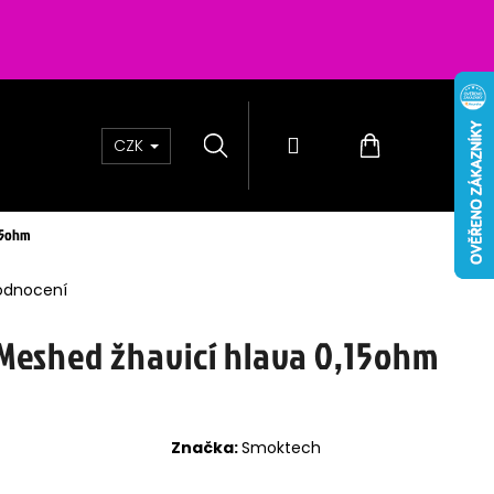
Hledat
Přihlášení
Nákupní
CZK
košík
,15ohm
odnocení
Meshed žhavicí hlava 0,15ohm
Značka:
Smoktech
Ň - BLUE RASPBERRY