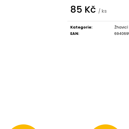
95 Kč
205 Kč
85 Kč
/ ks
Měrná
cena:
Kategorie
:
Žhavicí
EAN
:
694069