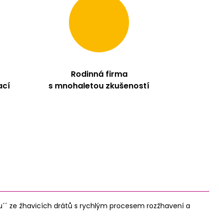
Rodinná firma
ací
s mnohaletou zkušeností
ou´´ ze žhavicích drátů s rychlým procesem rozžhavení a