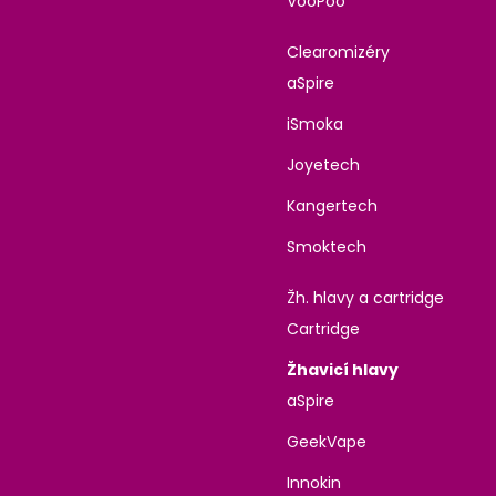
VooPoo
Clearomizéry
aSpire
iSmoka
Joyetech
Kangertech
Smoktech
Žh. hlavy a cartridge
Cartridge
Žhavicí hlavy
aSpire
GeekVape
Innokin