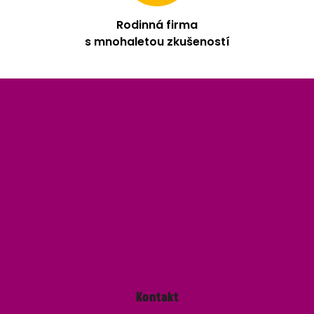
Rodinná firma
s mnohaletou zkušeností
Z
á
p
a
t
í
Kontakt