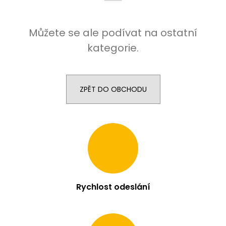
j
í
Můžete se ale podívat na ostatní
t
?
kategorie.
ZPĚT DO OBCHODU
HLEDAT
D
o
p
o
r
Rychlost odeslání
u
č
u
j
e