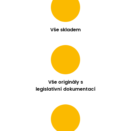
m
e
LIO
Vše skladem
POD
PRO
1200
-
PASSION
FRUIT
16
MG
95
Kč
Vše originály s
legislativní dokumentací