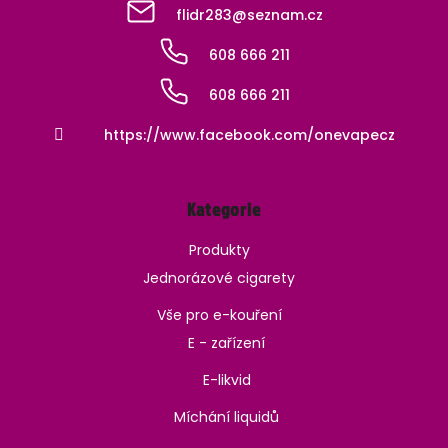
flidr283
@
seznam.cz
608 666 211
608 666 211
https://www.facebook.com/onevapecz
Kategorie
Produkty
Jednorázové cigarety
Vše pro e-kouření
E - zařízení
E-likvid
Míchání liquidů