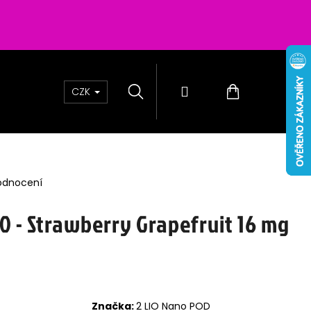
Hledat
Přihlášení
Nákupní
CZK
košík
odnocení
0 - Strawberry Grapefruit 16 mg
200 - CHERRY
6MG
Značka:
2 LIO Nano POD