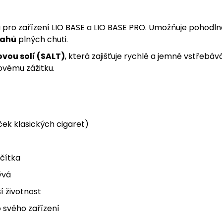
pro zařízení LIO BASE a LIO BASE PRO. Umožňuje pohodlné
tahů
plných chuti.
ovou solí (SALT)
, která zajišťuje rychlé a jemné vstřeb
ovému zážitku.
ček klasických cigaret)
ačítka
ývá
ší životnost
 svého zařízení