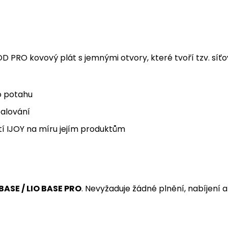
D PRO kovový plát s jemnými otvory, které tvoří tzv. síťo
o potahu
alování
tí IJOY na míru jejím produktům
 BASE / LIO BASE PRO
. Nevyžaduje žádné plnění, nabíjení a