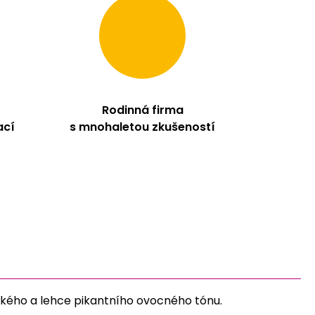
Rodinná firma
ací
s mnohaletou zkušeností
adkého a lehce pikantního ovocného tónu.