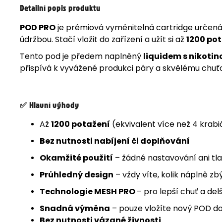
Detailní popis produktu
POD PRO
je prémiová vyměnitelná cartridge určená 
údržbou. Stačí vložit do zařízení a užít si až
1200 po
Tento pod je předem naplněný
liquidem s nikotin
přispívá k vyvážené produkci páry a skvělému chuť
✅
Hlavní výhody
Až
1200 potažení
(ekvivalent více než 4 krabi
Bez nutnosti nabíjení či doplňování
Okamžité použití
– žádné nastavování ani tl
Průhledný design
– vždy víte, kolik náplně zb
Technologie MESH PRO
– pro lepší chuť a del
Snadná výměna
– pouze vložíte nový POD do
Bez nutnosti vázané živnosti