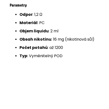
Parametry
Odpor
: 1,2 Ω
Materiál
: PC
Objem liquidu
: 2 ml
Obsah nikotinu
: 16 mg (nikotinová sůl)
Počet potahů
: až 1200
Typ
: Vyměnitelný POD