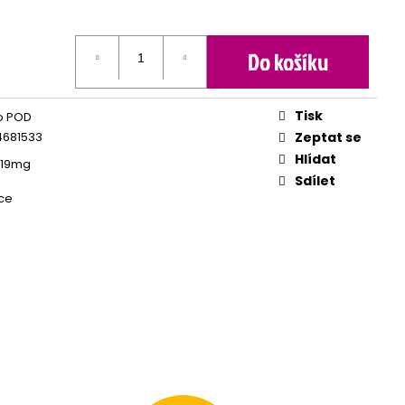
Do košíku
Tisk
o POD
4681533
Zeptat se
Hlídat
 19mg
Sdílet
ce