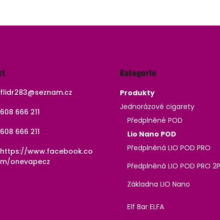
Přeskočit
kt
Kategorie
kategorie
flidr283
@
seznam.cz
Produkty
Jednorázové cigarety
608 666 211
Předplněné POD
608 666 211
Lio Nano POD
Předplněná LIO POD PRO
https://www.facebook.co
m/onevapecz
Předplněná LIO POD PRO 2
Základna LIO Nano
Elf Bar ELFA