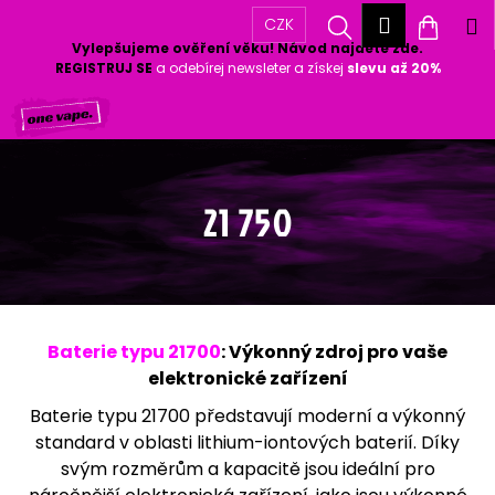
K
Přihlášen
Hledat
Nákup
M
CZK
o
Vylepšujeme ověření věku! Návod najdete zde.
Zpět
Zpět
š
košík
REGISTRUJ SE
a odebírej newsleter a získej
slevu až 20%
í
Přejít
k
C
na
o
obsah
p
o
21 750
t
ř
e
b
u
Baterie typu 21700
: Výkonný zdroj pro vaše
j
elektronické zařízení
e
t
Baterie typu 21700 představují moderní a výkonný
e
standard v oblasti lithium-iontových baterií. Díky
n
svým rozměrům a kapacitě jsou ideální pro
a