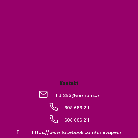
Z
á
p
a
t
í
Kontakt
flidr283
@
seznam.cz
608 666 211
608 666 211
https://www.facebook.com/onevapecz