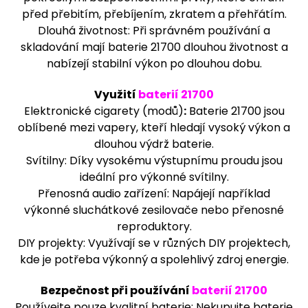
m
před přebitím, přebíjením, zkratem a přehřátím.
e
Dlouhá životnost: Při správném používání a
skladování mají baterie 21700 dlouhou životnost a
nabízejí stabilní výkon po dlouhou dobu.
LIQUID
OXVA
OX
Využití
baterií 21700
PASSION
SALTS
Elektronické cigarety (modů)
:
Baterie 21700 jsou
BERRIES
oblíbené mezi vapery, kteří hledají vysoký výkon a
BURST
dlouhou výdrž baterie.
10ML
-
Svítilny: Díky vysokému výstupnímu proudu jsou
10MG
ideální pro výkonné svítilny.
209
Přenosná audio zařízení: Napájejí například
Kč
výkonné sluchátkové zesilovače nebo přenosné
reproduktory.
DIY projekty: Využívají se v různých DIY projektech,
kde je potřeba výkonný a spolehlivý zdroj energie.
Bezpečnost při používání
baterií 21700
Používejte pouze kvalitní baterie: Nekupujte baterie