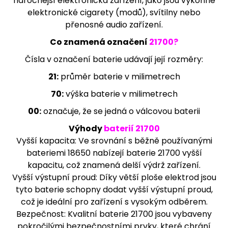
náročnější elektronická zařízení, jako jsou výkonné
j
elektronické cigarety (modů), svítilny nebo
í
přenosné audio zařízení.
t
Co znamená označení
21700?
?
Čísla v označení baterie udávají její rozměry:
21:
průměr baterie v milimetrech
70:
výška baterie v milimetrech
HLEDAT
00:
označuje, že se jedná o válcovou baterii
Výhody
baterií 21700
D
Vyšší kapacita: Ve srovnání s běžně používanými
o
bateriemi 18650 nabízejí baterie 21700 vyšší
p
kapacitu, což znamená delší výdrž zařízení.
o
Vyšší výstupní proud: Díky větší ploše elektrod jsou
r
u
tyto baterie schopny dodat vyšší výstupní proud,
č
což je ideální pro zařízení s vysokým odběrem.
u
Bezpečnost: Kvalitní baterie 21700 jsou vybaveny
j
pokročilými bezpečnostními prvky, které chrání
e