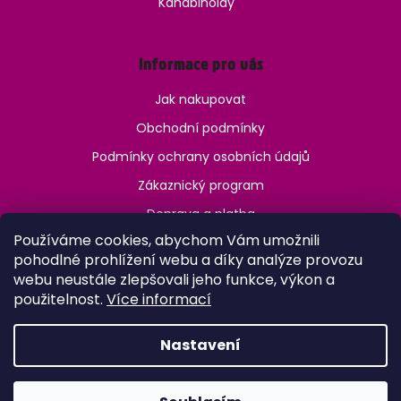
Kanabinoidy
Informace pro vás
Jak nakupovat
Obchodní podmínky
Podmínky ochrany osobních údajů
Zákaznický program
Doprava a platba
Používáme cookies, abychom Vám umožnili
Jak ověřit věk?
pohodlné prohlížení webu a díky analýze provozu
webu neustále zlepšovali jeho funkce, výkon a
použitelnost.
Více informací
Nastavení
Vytvořil Shoptet
Copyright 2026
OneVape.cz
. Všechna práva vyhrazena.
Upravit nastavení cookies