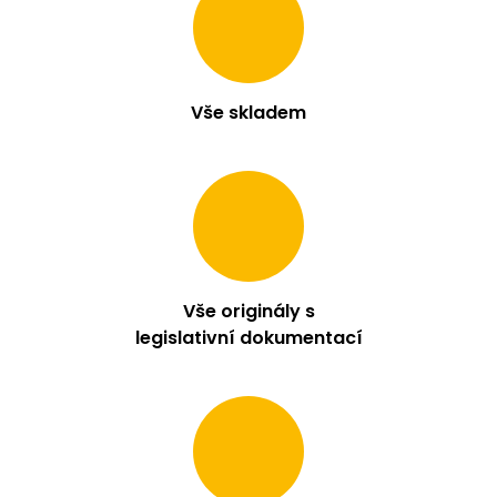
m
e
LIO
Vše skladem
POD
PRO
1200
-
LEMON
BERRY
16
MG
95
Kč
Vše originály s
legislativní dokumentací