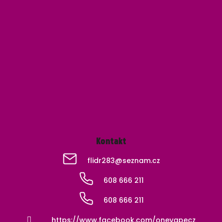
Z
á
p
a
t
í
Kontakt
flidr283
@
seznam.cz
608 666 211
608 666 211
https://www.facebook.com/onevapecz