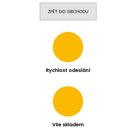
m
e
ZPĚT DO OBCHODU
LIO
POD
PRO
1200
-
PASSION
FRUIT
16
MG
Rychlost odeslání
95
Kč
Vše skladem