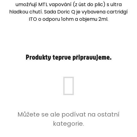
umožňují MTL vapování (z úst do plic) s ultra
j
hladkou chutí. Sada Doric Q je vybavena cartridgí
í
ITO o odporu 1ohm a objemu 2ml.
t
?
Produkty teprve připravujeme.
HLEDAT
D
o
p
o
r
u
Můžete se ale podívat na ostatní
č
kategorie.
u
j
e