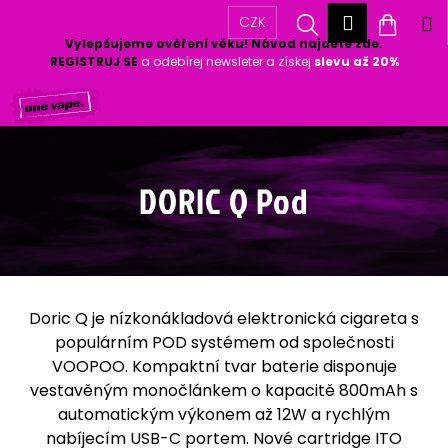
K
Přihlášen
Hledat
Nákup
M
CZK
o
Vylepšujeme ověření věku! Návod najdete zde.
Zpět
Zpět
š
košík
REGISTRUJ SE
a odebírej newsleter a získej
slevu až 20%
í
Přejít
k
C
na
o
obsah
p
o
DORIC Q Pod
t
ř
e
b
u
Doric Q je nízkonákladová elektronická cigareta s
j
populárním POD systémem od společnosti
e
VOOPOO. Kompaktní tvar baterie disponuje
t
vestavěným monočlánkem o kapacitě 800mAh s
e
automatickým výkonem až 12W a rychlým
n
nabíjecím USB-C portem. Nové cartridge ITO
a