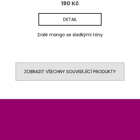
190 Kč
DETAIL
Zralé mango se sladkými tóny
ZOBRAZIT VŠECHNY SOUVISEJÍCÍ PRODUKTY
Z
á
p