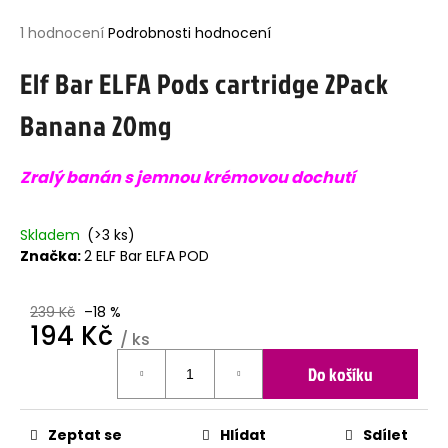
j
Průměrné
1 hodnocení
Podrobnosti hodnocení
í
hodnocení
t
Elf Bar ELFA Pods cartridge 2Pack
produktu
?
je
Banana 20mg
5,0
z
5
Zralý banán s jemnou krémovou dochutí
hvězdiček.
HLEDAT
Skladem
(>3 ks)
Značka:
2 ELF Bar ELFA POD
D
o
p
239 Kč
–18 %
194 Kč
o
/ ks
r
Měrná
u
Do košíku
cena:
č
u
j
Zeptat se
Hlídat
Sdílet
e