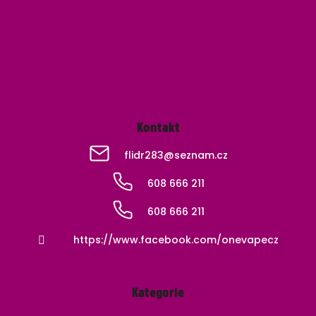
a
t
í
Kontakt
flidr283
@
seznam.cz
608 666 211
608 666 211
https://www.facebook.com/onevapecz
Kategorie