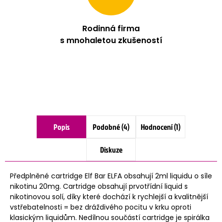
Rodinná firma
s mnohaletou zkušeností
Popis
Podobné (4)
Hodnocení (1)
Diskuze
Předplněné cartridge Elf Bar ELFA obsahují 2ml liquidu o síle
nikotinu 20mg. Cartridge obsahují prvotřídní liquid s
nikotinovou solí, díky které dochází k rychlejší a kvalitnější
vstřebatelnosti = bez dráždivého pocitu v krku oproti
klasickým liquidům. Nedílnou součástí cartridge je spirálka