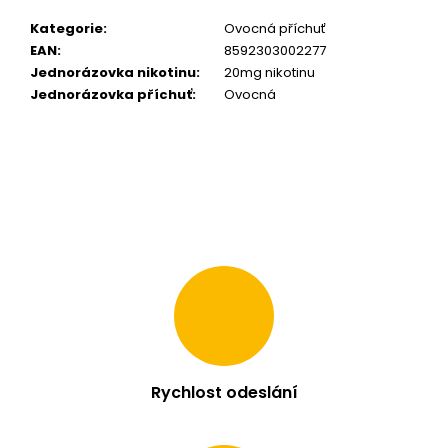
m
Kategorie
:
Ovocná příchuť
e
EAN
:
8592303002277
Jednorázovka nikotinu
:
20mg nikotinu
LIO
Jednorázovka příchuť
:
Ovocná
NANO
PRO
1200
-
CHERRY
STRAWBERRY
16MG
169
Kč
Rychlost odeslání