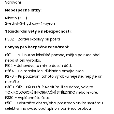
Varování
Nebezpečné látky:
Nikotin (ISO)
2-ethyl-3-hydroxy-4-pyron
Standardní věty o nebezpečnosti
:
H302 – Zdraví škodlivý při požití.
Pokyny pro bezpečné zacházení:
P101 – Je-li nutná lékařská pomoc, mějte po ruce obal
nebo štítek výrobku.
P102 – Uchovávejte mimo dosah dětí.
P264 – Po manipulaci důkladně omyjte ruce.
P270 – Při používání tohoto výrobku nejezte, nepijte ani
nekuřte.
P301+P312 – PŘI POŽITÍ: Necítíte-li se dobře, volejte
TOXIKOLOGICKÉ INFORMAČNÍ STŘEDISKO
nebo lékaře.
P330 – Vypláchněte ústa.
P501 – Odstraňte obsah/obal prostřednictvím systému
selektivního svozu obcí zplnomocněnou osobou.