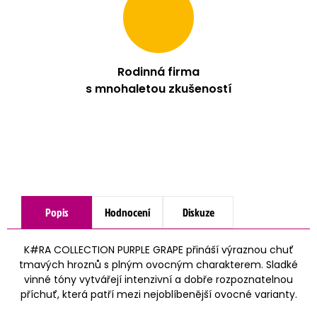
Rodinná firma
s mnohaletou zkušeností
Popis
Hodnocení
Diskuze
K#RA COLLECTION PURPLE GRAPE přináší výraznou chuť
tmavých hroznů s plným ovocným charakterem. Sladké
vinné tóny vytvářejí intenzivní a dobře rozpoznatelnou
příchuť, která patří mezi nejoblíbenější ovocné varianty.