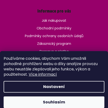
Informace pro vás
Jak nakupovat
Obchodní podmínky
Podmínky ochrany osobních údajů
Zákaznický program
Doprava a platba
Používáme cookies, abychom Vám umožnili
Jak ověřit věk?
pohodlné prohlížení webu a díky analýze provozu
webu neustále zlepšovali jeho funkce, výkon a
použitelnost.
Více informací
Nastavení
Vytvořil Shoptet
Copyright 2026
OneVape.cz
. Všechna práva vyhrazena.
Upravit nastavení cookies
Souhlasím