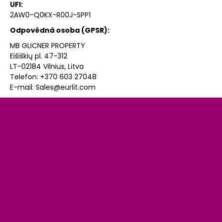
UFI
:
2AW0-Q0KX-R00J-SPP1
Odpovědná osoba (
GPSR
):
MB GLICNER PROPERTY
Eišiškių pl. 47-312
LT-02184 Vilnius, Litva
Telefon: +370 603 27048
E-mail:
Sales@eurlit.com
Z
á
p
a
t
í