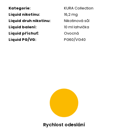
m
Kategorie
:
KURA Collection
e
Liquid nikotinu
:
16,2 mg
Liquid druh nikotinu
:
Nikotinová sůl
LIQUID
Liquid balení
:
10 ml lahvička
OXVA
Liquid příchuť
:
Ovocná
OX
Liquid PG/VG
:
PG60/VG40
PASSION
SALTS
BERRIES
BURST
10ML
-
10MG
209
Kč
Rychlost odeslání