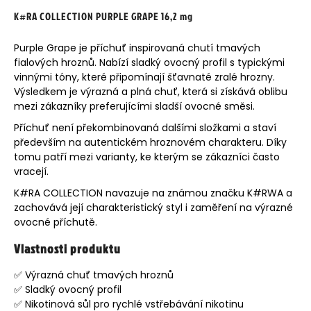
K#RA COLLECTION PURPLE GRAPE 16,2 mg
Purple Grape je příchuť inspirovaná chutí tmavých
fialových hroznů. Nabízí sladký ovocný profil s typickými
vinnými tóny, které připomínají šťavnaté zralé hrozny.
Výsledkem je výrazná a plná chuť, která si získává oblibu
mezi zákazníky preferujícími sladší ovocné směsi.
Příchuť není překombinovaná dalšími složkami a staví
především na autentickém hroznovém charakteru. Díky
tomu patří mezi varianty, ke kterým se zákazníci často
vracejí.
K#RA COLLECTION navazuje na známou značku K#RWA a
zachovává její charakteristický styl i zaměření na výrazné
ovocné příchutě.
Vlastnosti produktu
✅ Výrazná chuť tmavých hroznů
✅ Sladký ovocný profil
✅
Nikotinová sůl
pro rychlé vstřebávání nikotinu