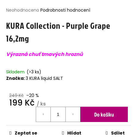
j
Průměrné
Neohodnoceno
Podrobnosti hodnocení
í
hodnocení
t
KURA Collection - Purple Grape
produktu
?
je
16,2mg
0,0
z
5
Výrazná chuť tmavých hroznů
hvězdiček.
HLEDAT
Skladem
(>3 ks)
Značka:
3 KURA liquid SALT
D
o
p
249 Kč
–20 %
199 Kč
o
/ ks
r
Měrná
u
Do košíku
cena:
č
u
j
Zeptat se
Hlídat
Sdílet
e