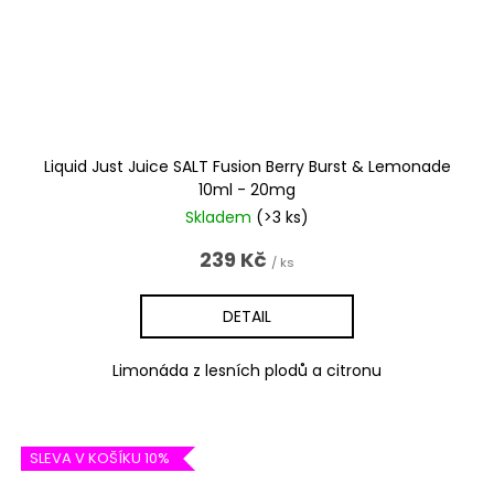
Liquid Just Juice SALT Fusion Berry Burst & Lemonade
10ml - 20mg
Skladem
(>3 ks)
239 Kč
/ ks
DETAIL
Limonáda z lesních plodů a citronu
SLEVA V KOŠÍKU 10%