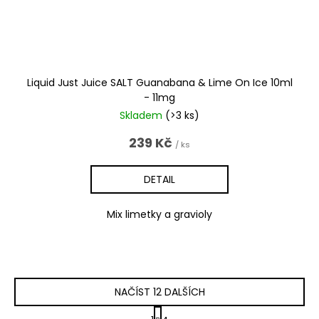
Liquid Just Juice SALT Guanabana & Lime On Ice 10ml
- 11mg
Skladem
(>3 ks)
239 Kč
/ ks
DETAIL
Mix limetky a gravioly
NAČÍST 12 DALŠÍCH
S