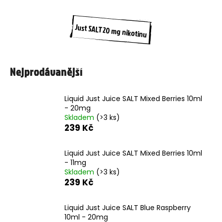
m
e
Just SALT 20 mg nikotinu
LIQUID
ELFLIQ
NIC
Nejprodávanější
SALT
APPLE
PEACH
10ML
Liquid Just Juice SALT Mixed Berries 10ml
-
- 20mg
10MG
Skladem
(>3 ks)
199
239 Kč
Kč
Liquid Just Juice SALT Mixed Berries 10ml
- 11mg
Skladem
(>3 ks)
239 Kč
Liquid Just Juice SALT Blue Raspberry
10ml - 20mg