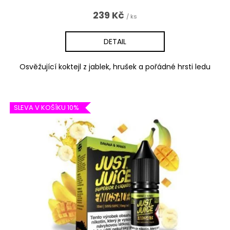
239 Kč
/ ks
DETAIL
Osvěžující koktejl z jablek, hrušek a pořádné hrsti ledu
SLEVA V KOŠÍKU 10%