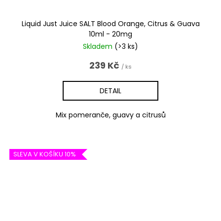
Liquid Just Juice SALT Blood Orange, Citrus & Guava
10ml - 20mg
Skladem
(>3 ks)
239 Kč
/ ks
DETAIL
Mix pomeranče, guavy a citrusů
SLEVA V KOŠÍKU 10%