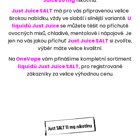
Juice 20 mg
nikotínu.
j
Just Juice SALT
má pro vás připravenou velice
í
širokou nabídku, vždy ve slabší i silnější variantě.
U
t
liquidů Just Juice
se můžete těšit na příchutě
?
ovocných mixů, chladivé, mentolové i nápojové. Je
jen na vás jakou příchuť
Just Juice SALT
si zvolíte,
výběr máte velice kvalitní.
Na
OneVape
vám přinášíme kompletní sortiment
HLEDAT
liquidů Just Juice SALT
, pro registrované
zákazníky za velice výhodnou cenu.
D
o
p
o
r
u
č
Just SALT 11 mg nikotinu
u
j
e