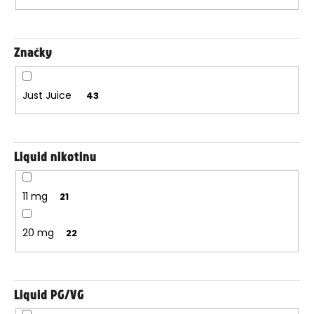
Značky
Just Juice
43
Liquid nikotinu
11 mg
21
20 mg
22
Liquid PG/VG