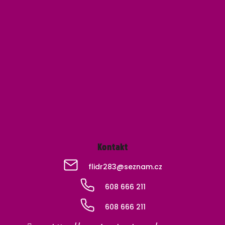
Z
á
p
a
t
í
Kontakt
flidr283
@
seznam.cz
608 666 211
608 666 211