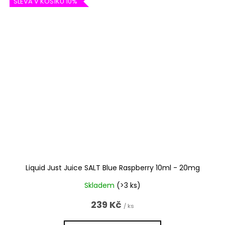
SLEVA V KOŠÍKU 10%
Liquid Just Juice SALT Blue Raspberry 10ml - 20mg
Skladem
(>3 ks)
239 Kč
/ ks