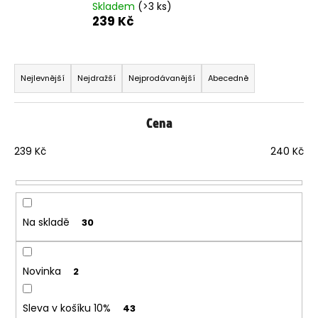
Skladem
(>3 ks)
239 Kč
Ř
a
Nejlevnější
Nejdražší
Nejprodávanější
Abecedně
z
e
Cena
n
í
239
Kč
240
Kč
p
r
o
d
Na skladě
30
u
k
t
Novinka
2
ů
Sleva v košíku 10%
43