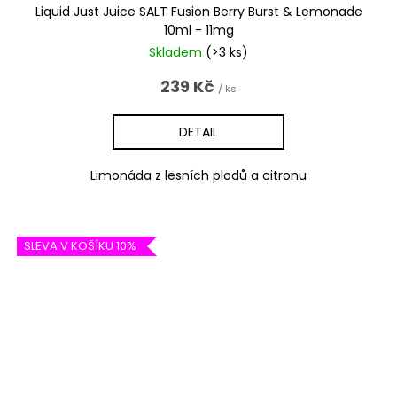
Liquid Just Juice SALT Fusion Berry Burst & Lemonade
10ml - 11mg
Skladem
(>3 ks)
239 Kč
/ ks
DETAIL
Limonáda z lesních plodů a citronu
SLEVA V KOŠÍKU 10%