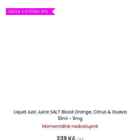
SLEVA V KOŠÍKU 10%
Liquid Just Juice SALT Blood Orange, Citrus & Guava
10ml - 11mg
Momentálně nedostupné
239 Kč
/ ks