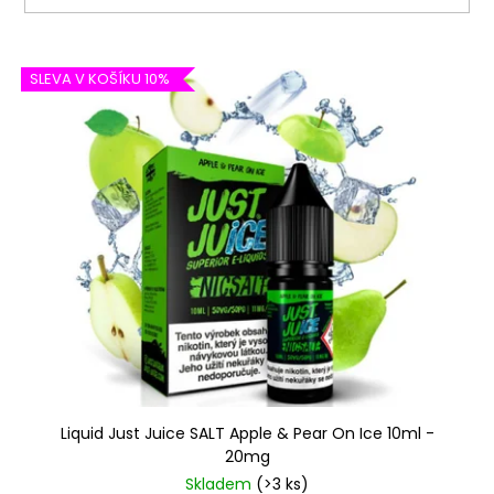
V
SLEVA V KOŠÍKU 10%
ý
p
i
s
p
r
o
d
u
k
t
ů
Liquid Just Juice SALT Apple & Pear On Ice 10ml -
20mg
Skladem
(>3 ks)