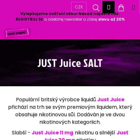
K
Přihlášen
Hledat
Nákup
M
CZK
o
Vylepšujeme ověření věku! Návod najdete zde.
Zpět
Zpět
š
košík
REGISTRUJ SE
a odebírej newsleter a získej
slevu až 20%
í
Přejít
k
C
na
o
obsah
p
o
JUST Juice SALT
t
ř
e
b
u
Populární britský výrobce liquidů
Just Juice
j
přichází na trh se svým premiovým liquidem, který
e
obsahuje nikotinovou sůl. Dodáván je ve dvou
t
nikotinových kategoriich.
e
n
Slabší -
Just Juice 11 mg
nikotinu a silnější
Just
a