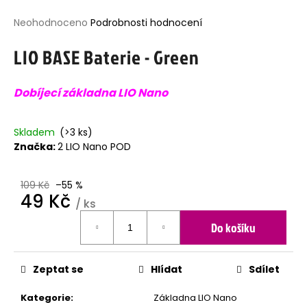
j
Průměrné
Neohodnoceno
Podrobnosti hodnocení
í
hodnocení
t
LIO BASE Baterie - Green
produktu
?
je
0,0
Dobíjecí základna LIO Nano
z
5
hvězdiček.
HLEDAT
Skladem
(>3 ks)
Značka:
2 LIO Nano POD
109 Kč
–55 %
D
49 Kč
o
/ ks
p
Měrná
Do košíku
o
cena:
r
u
č
Zeptat se
Hlídat
Sdílet
u
j
Kategorie
:
Základna LIO Nano
e