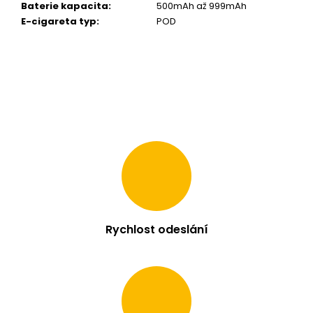
Baterie kapacita
:
500mAh až 999mAh
m
E-cigareta typ
:
POD
e
LIQUID
ELFLIQ
NIC
SALT
APPLE
PEACH
10ML
-
10MG
199
Kč
Rychlost odeslání