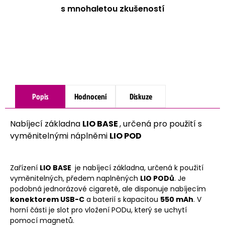
s mnohaletou zkušeností
Popis
Hodnocení
Diskuze
Nabíjecí základna
LIO BASE
, určená pro použití s
vyměnitelnými náplněmi
LIO POD
Zařízení
LIO BASE
je nabíjecí základna, určená k použití
vyměnitelných, předem naplněných
LIO PODů
. Je
podobná jednorázové cigaretě, ale disponuje nabíjecím
konektorem USB-C
a baterií s kapacitou
550 mAh
. V
horní části je slot pro vložení PODu, který se uchytí
pomocí magnetů.