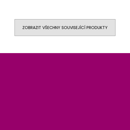
ZOBRAZIT VŠECHNY SOUVISEJÍCÍ PRODUKTY
Z
á
p
a
t
í