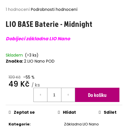
j
Průměrné
1 hodnocení
Podrobnosti hodnocení
í
hodnocení
t
LIO BASE Baterie - Midnight
produktu
?
je
5,0
Dobíjecí základna LIO Nano
z
5
hvězdiček.
HLEDAT
Skladem
(>3 ks)
Značka:
2 LIO Nano POD
109 Kč
–55 %
D
49 Kč
o
/ ks
p
Měrná
Do košíku
o
cena:
r
u
č
Zeptat se
Hlídat
Sdílet
u
j
Kategorie
:
Základna LIO Nano
e