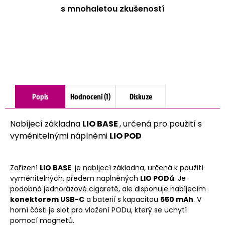
s mnohaletou zkušeností
Popis
Hodnocení (1)
Diskuze
Nabíjecí základna
LIO BASE
, určená pro použití s
vyměnitelnými náplněmi
LIO POD
Zařízení
LIO BASE
je nabíjecí základna, určená k použití
vyměnitelných, předem naplněných
LIO PODů
. Je
podobná jednorázové cigaretě, ale disponuje nabíjecím
konektorem USB-C
a baterií s kapacitou
550 mAh
. V
horní části je slot pro vložení PODu, který se uchytí
pomocí magnetů.