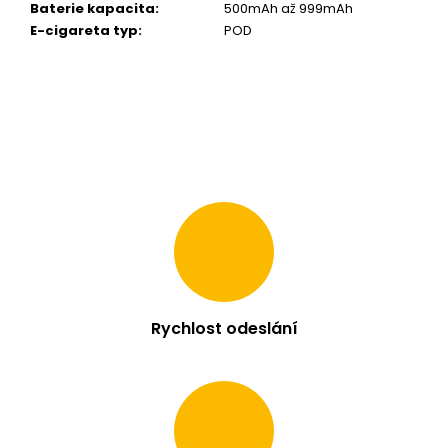
Baterie kapacita
:
500mAh až 999mAh
m
E-cigareta typ
:
POD
e
LIO
POD
PRO
1200
-
LEMON
BERRY
16
MG
95
Kč
Rychlost odeslání