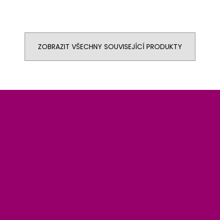
ZOBRAZIT VŠECHNY SOUVISEJÍCÍ PRODUKTY
Z
á
p
a
t
í