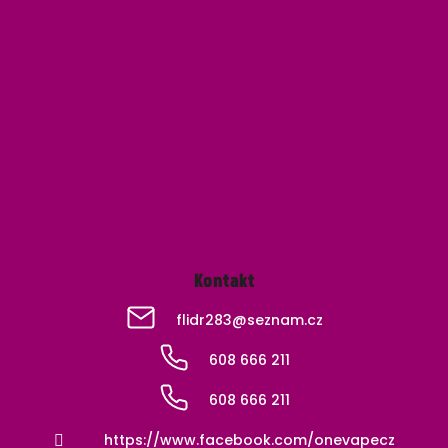
Z
á
p
a
t
í
Kontakt
flidr283
@
seznam.cz
608 666 211
608 666 211
https://www.facebook.com/onevapecz