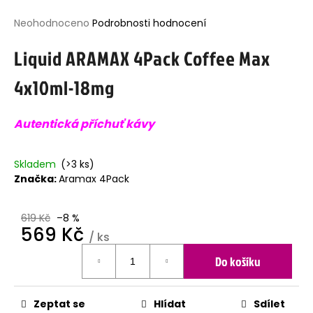
j
Průměrné
Neohodnoceno
Podrobnosti hodnocení
í
hodnocení
t
Liquid ARAMAX 4Pack Coffee Max
produktu
?
je
4x10ml-18mg
0,0
z
5
Autentická příchuť kávy
hvězdiček.
HLEDAT
Skladem
(>3 ks)
Značka:
Aramax 4Pack
D
o
p
619 Kč
–8 %
569 Kč
o
/ ks
r
Měrná
u
Do košíku
cena:
č
u
j
Zeptat se
Hlídat
Sdílet
e