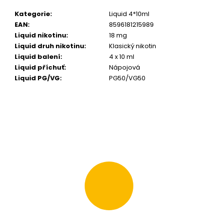
m
Kategorie
:
Liquid 4*10ml
e
EAN
:
8596181215989
Liquid nikotinu
:
18 mg
LIQUID
Liquid druh nikotinu
:
Klasický nikotin
ELFLIQ
Liquid balení
:
4 x 10 ml
NIC
Liquid příchuť
:
Nápojová
SALT
APPLE
Liquid PG/VG
:
PG50/VG50
PEACH
10ML
-
10MG
199
Kč