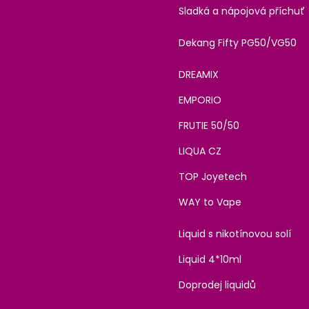
Sladká a nápojová příchuť
Dekang Fifty PG50/VG50
DREAMIX
EMPORIO
FRUTIE 50/50
LIQUA CZ
TOP Joyetech
WAY to Vape
Liquid s nikotínovou solí
Liquid 4*10ml
Doprodej liquidů