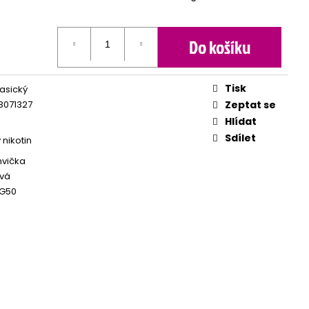
Do košíku
Tisk
lasický
3071327
Zeptat se
Hlídat
Sdílet
 nikotin
hvička
vá
G50