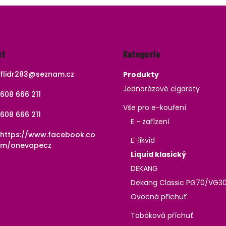
Přeskočit
kt
Kategorie
kategorie
flidr283
@
seznam.cz
Produkty
Jednorázové cigarety
608 666 211
Vše pro e-kouření
608 666 211
E - zařízení
https://www.facebook.co
E-likvid
m/onevapecz
Liquid klasický
DEKANG
Dekang Classic PG70/VG3
Ovocná příchuť
Tabáková příchuť