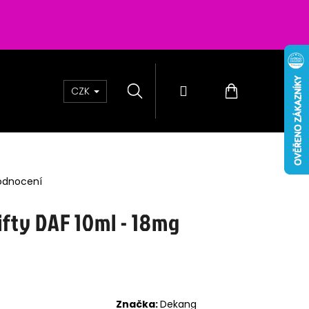
Hledat
Přihlášení
Nákupní
CZK
košík
odnocení
ifty DAF 10ml - 18mg
200 - CHERRY
6MG
Značka:
Dekang