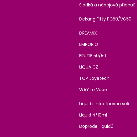
Sladká a nápojová příchuť
Dekang Fifty PG50/VG50
DREAMIX
EMPORIO
FRUTIE 50/50
LIQUA CZ
TOP Joyetech
WAY to Vape
Liquid s nikotínovou solí
Liquid 4*10ml
Doprodej liquidů