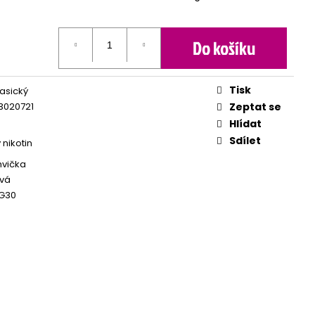
Do košíku
Tisk
lasický
3020721
Zeptat se
Hlídat
Sdílet
 nikotin
hvička
vá
G30