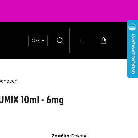
Hledat
Přihlášení
Nákupní
CZK
košík
odnocení
UMIX 10ml - 6mg
200 - CHERRY
6MG
Značka:
Dekang