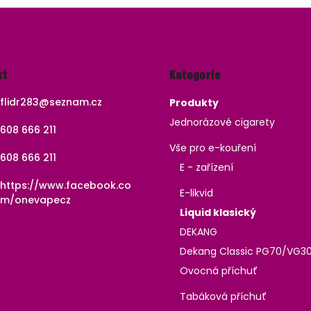
Přeskočit
kt
Kategorie
kategorie
flidr283
@
seznam.cz
Produkty
Jednorázové cigarety
608 666 211
Vše pro e-kouření
608 666 211
E - zařízení
https://www.facebook.co
E-likvid
m/onevapecz
Liquid klasický
DEKANG
Dekang Classic PG70/VG3
Ovocná příchuť
Tabáková příchuť