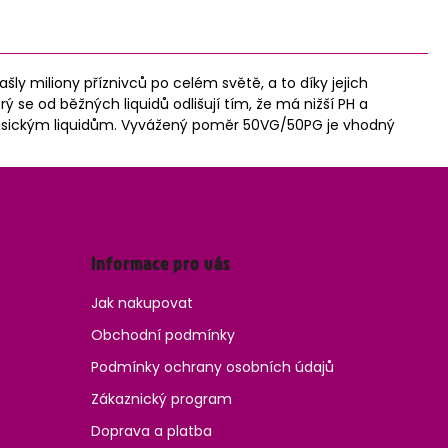
ly miliony příznivců po celém světě, a to díky jejich
rý se od běžných liquidů odlišují tím, že má nižší PH a
ti klasickým liquidům. Vyvážený poměr 50VG/50PG je vhodný
Informace pro vás
Jak nakupovat
Obchodní podmínky
Podmínky ochrany osobních údajů
Zákaznický program
Doprava a platba