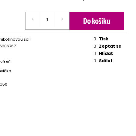
Do košíku
Tisk
 nikotínovou solí
5206767
Zeptat se
Hlídat
Sdílet
vá sůl
hvička
á
G50