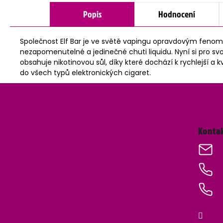
Popis
Hodnocení
Společnost Elf Bar je ve světě vapingu opravdovým fenomén
nezapomenutelné a jedinečné chuti liquidu. Nyní si pro svoje
obsahuje nikotinovou sůl, díky které dochází k rychlejší a
do všech typů elektronických cigaret.
Z
á
Konta
p
a
t
í