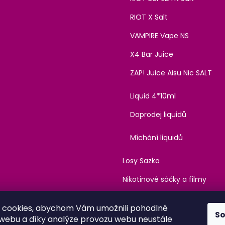
RIOT X Salt
VAMPIRE Vape NS
X4 Bar Juice
ZAP! Juice Aisu Nic SALT
Liquid 4*10ml
Doprodej liquidů
Míchání liquidů
Losy Sazka
Nikotinové sáčky a filmy
Kanabinoidy
 cookies, abychom Vám umožnili pohodlné
S
 webu a díky analýze provozu webu neustále