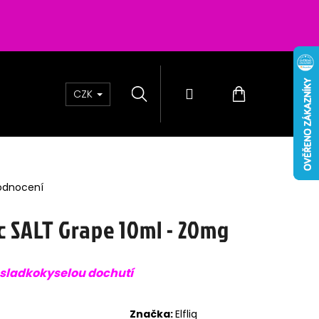
Hledat
Přihlášení
Nákupní
CZK
košík
odnocení
ic SALT Grape 10ml - 20mg
 sladkokyselou dochutí
0 - MIX BERRY 16 MG
Značka:
Elfliq