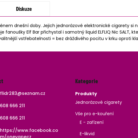
Diskuze
em dnešní doby. Jejich jednorázové elektronické cigarety si naš
 fanoušky Elf Bar přichystal i samotný liquid ELFLIQ Nic SALT, kte
 kvalitnější vstřebatelnosti = bez dráždivého pocitu v krku opro
Přeskočit
kt
Kategorie
kategorie
flidr283
@
seznam.cz
Produkty
Jednorázové cigarety
608 666 211
Vše pro e-kouření
608 666 211
E - zařízení
https://www.facebook.co
E-likvid
m/onevapecz