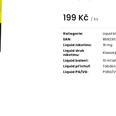
95 Kč
95 Kč
199 Kč
/ ks
Měrná
cena:
Kategorie
:
Liquid k
EAN
:
859230
Liquid nikotinu
:
16 mg
Liquid druh
Klasický
nikotinu
:
Liquid balení
:
10 ml la
Liquid příchuť
:
Tabáko
Liquid PG/VG
:
PG50/V