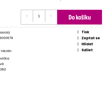
Do košíku
Tisk
lasický
3000679
Zeptat se
Hlídat
Sdílet
 nikotin
hvička
vá
G50