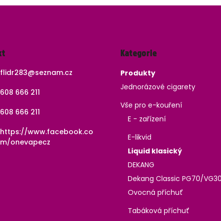
Přeskočit
kt
Kategorie
kategorie
flidr283
@
seznam.cz
Produkty
Jednorázové cigarety
608 666 211
Vše pro e-kouření
608 666 211
E - zařízení
https://www.facebook.co
E-likvid
m/onevapecz
Liquid klasický
DEKANG
Dekang Classic PG70/VG3
Ovocná příchuť
Tabáková příchuť