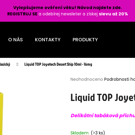
Vylepšujeme ověření věku! Návod najdete zde.
REGISTRUJ SE
a odebírej newsleter a získej
slevu až 20%
Co potřebujete najít?
O NÁS
KONTAKTY
PRODUKTY
HLEDAT
lasický
Liquid TOP Joyetech Desert Ship 10ml - 16mg
Průměrné
Doporučujeme
Neohodnoceno
Podrobnosti h
hodnocení
produktu
Liquid TOP Joye
je
0,0
z
Delikátní tabáková přích
5
hvězdiček.
LIO POD PRO 1200 - LEMON BERRY 16
LIO POD PRO 120
MG
MG
Skladem
(>3 ks)