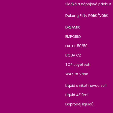
Sladká a nápojová příchuť
Dekang Fifty PG50/VG50
DREAMIX
EMPORIO
FRUTIE 50/50
LIQUA CZ
TOP Joyetech
WAY to Vape
Liquid s nikotínovou solí
Liquid 4*10ml
Doprodej liquidů