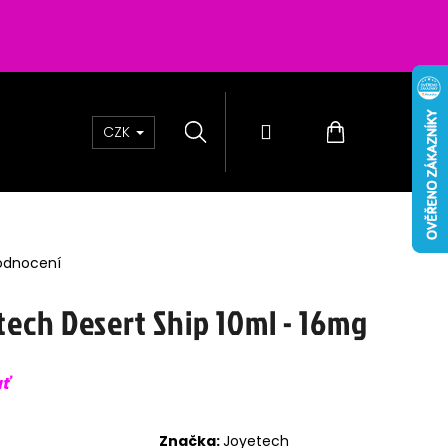
Hledat
Přihlášení
Nákupní
CZK
košík
odnocení
tech Desert Ship 10ml - 16mg
uť
0 - PASSION FRUIT 16
Značka:
Joyetech