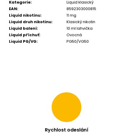
Kategorie
:
Liquid klasický
m
EAN
:
8592303000815
e
Liquid nikotinu
:
11 mg
Liquid druh nikotinu
:
Klasický nikotin
LIO
Liquid balení
:
10 ml lahvička
POD
Liquid příchuť
:
Ovocná
PRO
Liquid PG/VG
:
PG50/VG50
1200
-
LEMON
BERRY
16
MG
95
Kč
Rychlost odeslání