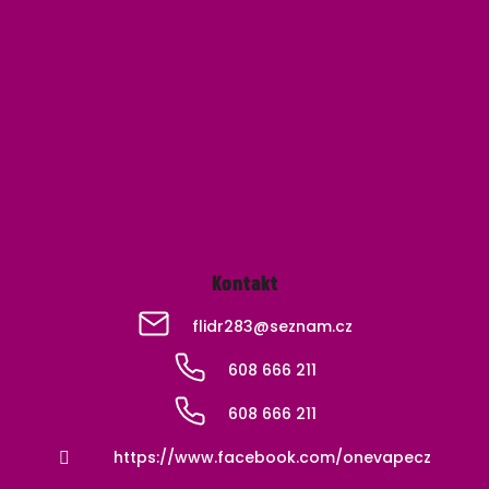
Z
á
p
a
t
í
Kontakt
flidr283
@
seznam.cz
608 666 211
608 666 211
https://www.facebook.com/onevapecz