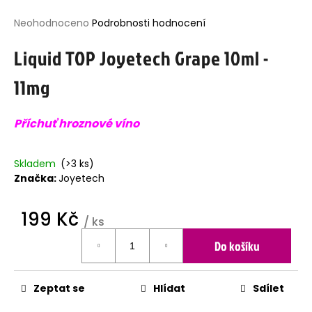
j
Průměrné
Neohodnoceno
Podrobnosti hodnocení
í
hodnocení
t
Liquid TOP Joyetech Grape 10ml -
produktu
?
je
11mg
0,0
z
5
Příchuť hroznové víno
hvězdiček.
HLEDAT
Skladem
(>3 ks)
Značka:
Joyetech
D
o
199 Kč
p
/ ks
o
Měrná
r
Do košíku
cena:
u
č
u
Zeptat se
Hlídat
Sdílet
j
e