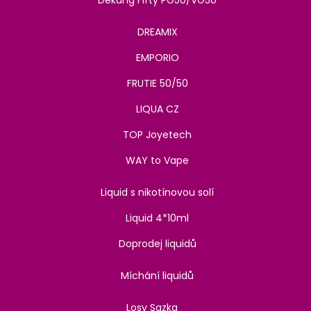
Dekang Fifty PG50/VG50
DREAMIX
EMPORIO
FRUTIE 50/50
LIQUA CZ
TOP Joyetech
WAY to Vape
Liquid s nikotínovou solí
Liquid 4*10ml
Doprodej liquidů
Míchání liquidů
Losy Sazka