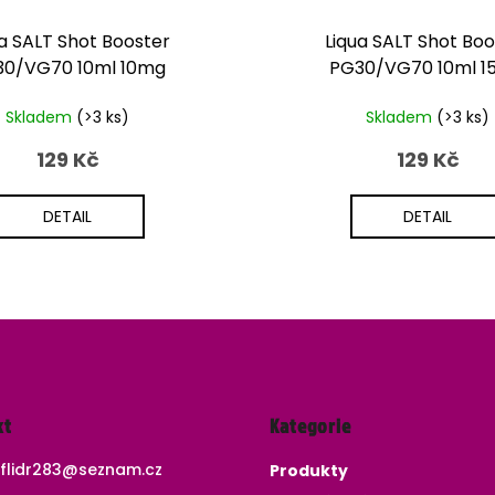
ua SALT Shot Booster
Liqua SALT Shot Boo
30/VG70 10ml 10mg
PG30/VG70 10ml 1
Skladem
(>3 ks)
Skladem
(>3 ks)
129 Kč
129 Kč
DETAIL
DETAIL
Přeskočit
kt
Kategorie
kategorie
flidr283
@
seznam.cz
Produkty