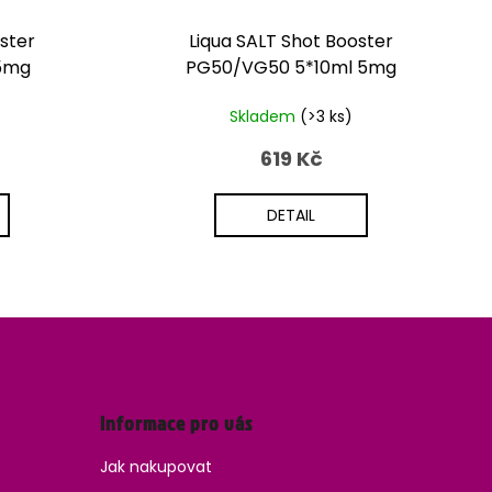
ster
Liqua SALT Shot Booster
5mg
PG50/VG50 5*10ml 5mg
Skladem
(>3 ks)
619 Kč
DETAIL
Informace pro vás
Jak nakupovat