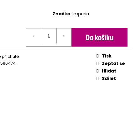
Značka:
Imperia
Do košíku
Tisk
é příchutě
3596474
Zeptat se
Hlídat
Sdílet