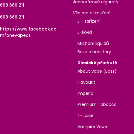
Jednorázové cigarety
608 666 211
Vše pro e-kouření
608 666 211
E - zařízení
https://www.facebook.co
E-likvid
m/onevapecz
Míchání liquidů
Báze a boostery
Klasické příchutě
About Vape (Bozz)
Flavourit
Imperia
Premium Tobacco
T-Juice
Vampire Vape