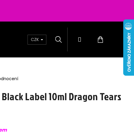
Hledat
Přihlášení
Nákupní
CZK
košík
odnocení
 Black Label 10ml Dragon Tears
 PASSION SALTS BERRIES
sem
0MG