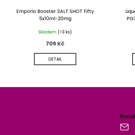
Emporio Booster SALT SHOT Fifty
Liq
5x10ml-20mg
PG
Skladem
(>3 ks)
709 Kč
DETAIL
Z
á
Konta
p
a
t