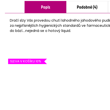
Popis
Podobné (4)
Dračí slzy Vás provedou chutí lahodného jahodového pudi
za nejpřísnějších hygienických standardů ve farmaceutick
do bází....nejedná se o hotový liquid.
SLEVA V KOŠÍKU 10%