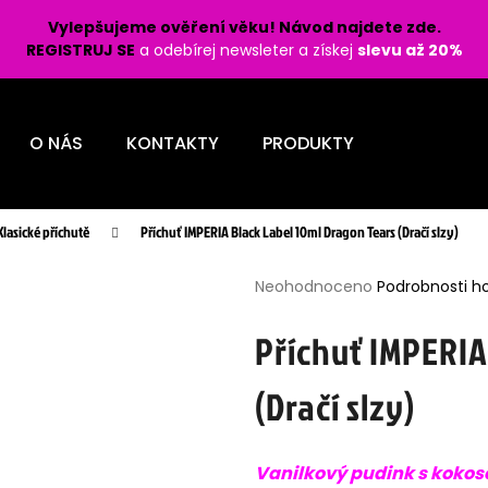
Vylepšujeme ověření věku! Návod najdete zde.
REGISTRUJ SE
a odebírej newsleter a získej
slevu až 20%
Co potřebujete najít?
O NÁS
KONTAKTY
PRODUKTY
HLEDAT
Klasické příchutě
Příchuť IMPERIA Black Label 10ml Dragon Tears (Dračí slzy)
Průměrné
Doporučujeme
Neohodnoceno
Podrobnosti h
hodnocení
produktu
Příchuť IMPERIA
je
0,0
(Dračí slzy)
z
5
hvězdiček.
LIO POD PRO 1200 - PASSION FRUIT 16
LIQUID OXVA OX
Vanilkový pudink s koko
MG
BURST 10ML - 1