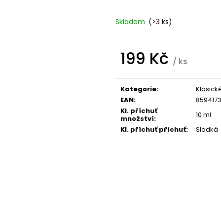
95 Kč
209 Kč
Skladem
(>3 ks)
199 Kč
/ ks
Měrná
cena:
Kategorie
:
Klasick
EAN
:
859417
Kl. příchuť
10 ml
množství
:
Kl. příchuť příchuť
:
Sladká