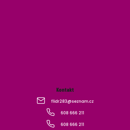
Z
á
p
a
t
í
Kontakt
flidr283
@
seznam.cz
608 666 211
608 666 211