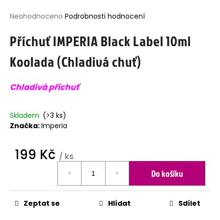
j
Průměrné
Neohodnoceno
Podrobnosti hodnocení
í
hodnocení
t
Příchuť IMPERIA Black Label 10ml
produktu
?
je
Koolada (Chladivá chuť)
0,0
z
5
Chladivá příchuť
hvězdiček.
HLEDAT
Skladem
(>3 ks)
Značka:
Imperia
D
o
199 Kč
p
/ ks
o
Měrná
r
Do košíku
cena:
u
č
u
Zeptat se
Hlídat
Sdílet
j
e