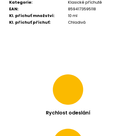
Kategorie
:
Klasické příchutě
m
EAN
:
8594173595118
e
Kl. příchuť množství
:
10 ml
Kl. příchuť příchuť
:
Chladivá
LIQUID
OXVA
OX
PASSION
SALTS
BERRIES
BURST
10ML
-
10MG
209
Kč
Rychlost odeslání