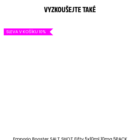
SLEVA V KOŠÍKU 10%
Emporio Booster SALT SHOT Fifty 5x10ml 10mg 5PACK