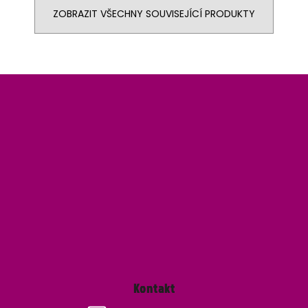
ZOBRAZIT VŠECHNY SOUVISEJÍCÍ PRODUKTY
Z
á
p
a
t
í
Kontakt