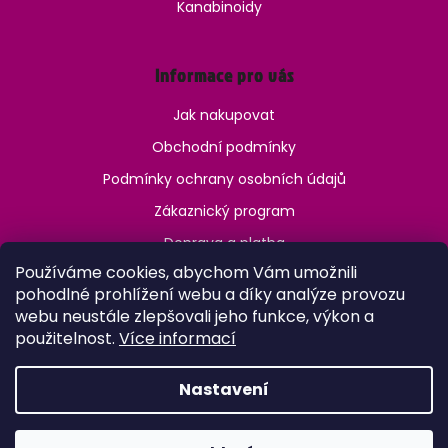
Kanabinoidy
Informace pro vás
Jak nakupovat
Obchodní podmínky
Podmínky ochrany osobních údajů
Zákaznický program
Doprava a platba
Používáme cookies, abychom Vám umožnili
Jak ověřit věk?
pohodlné prohlížení webu a díky analýze provozu
webu neustále zlepšovali jeho funkce, výkon a
použitelnost.
Více informací
Nastavení
Vytvořil Shoptet
Copyright 2026
OneVape.cz
. Všechna práva vyhrazena.
Upravit nastavení cookies