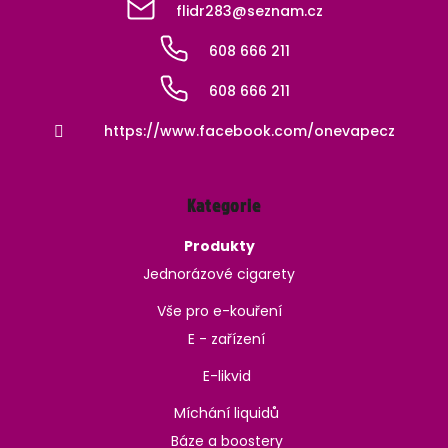
flidr283
@
seznam.cz
608 666 211
608 666 211
https://www.facebook.com/onevapecz
Kategorie
Produkty
Jednorázové cigarety
Vše pro e-kouření
E - zařízení
E-likvid
Míchání liquidů
Báze a boostery