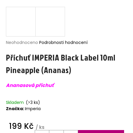
j
í
t
?
Průměrné
Neohodnoceno
Podrobnosti hodnocení
hodnocení
Příchuť IMPERIA Black Label 10ml
produktu
HLEDAT
je
Pineapple (Ananas)
0,0
z
5
D
Ananasová příchuť
hvězdiček.
o
p
o
Skladem
(>3 ks)
r
Značka:
Imperia
u
č
u
199 Kč
j
/ ks
e
Měrná