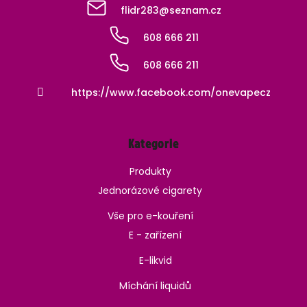
flidr283
@
seznam.cz
608 666 211
608 666 211
https://www.facebook.com/onevapecz
Kategorie
Produkty
Jednorázové cigarety
Vše pro e-kouření
E - zařízení
E-likvid
Míchání liquidů