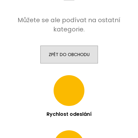
j
í
Můžete se ale podívat na ostatní
t
?
kategorie.
ZPĚT DO OBCHODU
HLEDAT
D
o
p
o
r
Rychlost odeslání
u
č
u
j
e