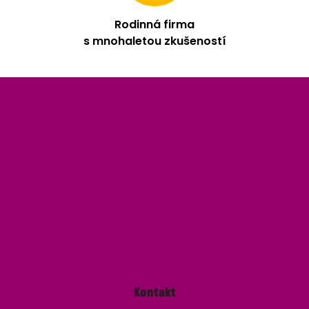
Rodinná firma
s mnohaletou zkušeností
Z
á
p
a
t
í
Kontakt