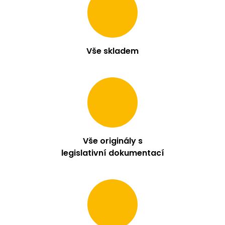
m
e
LIQUID
Vše skladem
OXVA
OX
PASSION
SALTS
BERRIES
BURST
10ML
-
10MG
209
Vše originály s
Kč
legislativní dokumentací