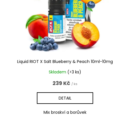
p
r
o
d
u
k
t
ů
Liquid RIOT X Salt Blueberry & Peach 10ml-10mg
Skladem
(>3 ks)
239 Kč
/ ks
DETAIL
Mix broskví a borůvek