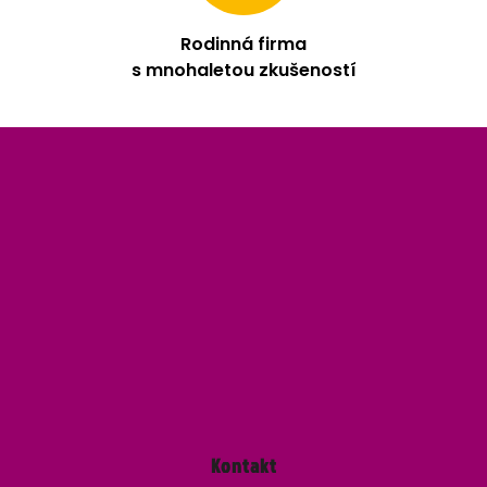
Rodinná firma
s mnohaletou zkušeností
Z
á
p
a
t
í
Kontakt