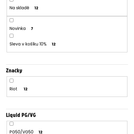
d
m
Na skladě
12
u
e
k
t
LIO
Novinka
7
ů
NANO
PRO
1200
Sleva v košíku 10%
12
-
CHERRY
STRAWBERRY
16MG
Značky
169
Kč
Riot
12
Liquid PG/VG
PG50/VG50
12