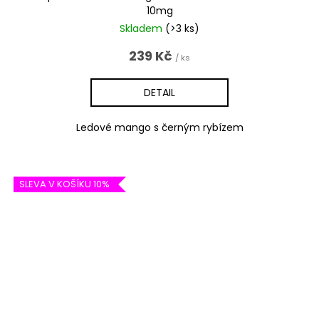
10mg
Skladem
(>3 ks)
239 Kč
/ ks
DETAIL
Ledové mango s černým rybízem
SLEVA V KOŠÍKU 10%