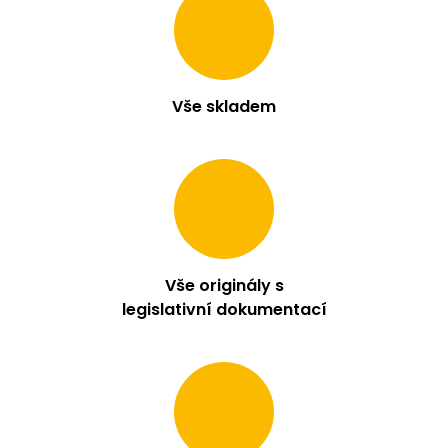
v
ý
p
i
s
Vše skladem
u
Vše originály s
legislativní dokumentací