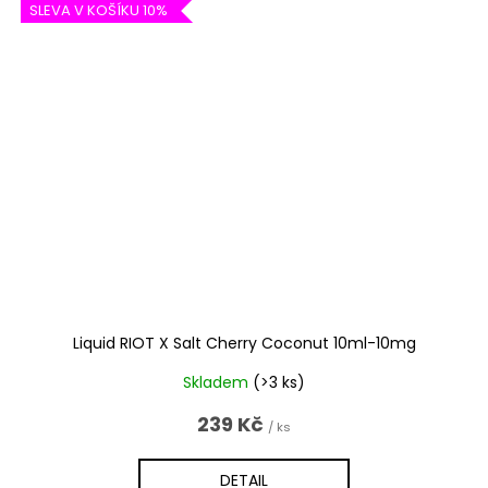
SLEVA V KOŠÍKU 10%
Liquid RIOT X Salt Cherry Coconut 10ml-10mg
Skladem
(>3 ks)
239 Kč
/ ks
DETAIL