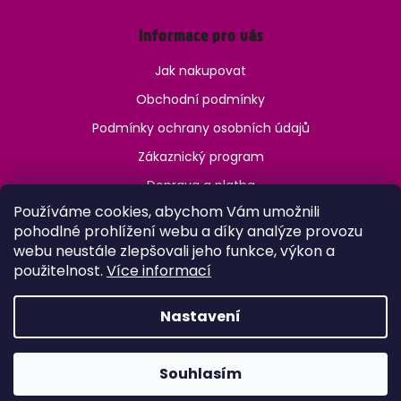
Informace pro vás
Jak nakupovat
Obchodní podmínky
Podmínky ochrany osobních údajů
Zákaznický program
Doprava a platba
Používáme cookies, abychom Vám umožnili
Jak ověřit věk?
pohodlné prohlížení webu a díky analýze provozu
webu neustále zlepšovali jeho funkce, výkon a
použitelnost.
Více informací
Nastavení
Vytvořil Shoptet
Copyright 2026
OneVape.cz
. Všechna práva vyhrazena.
Upravit nastavení cookies
Souhlasím