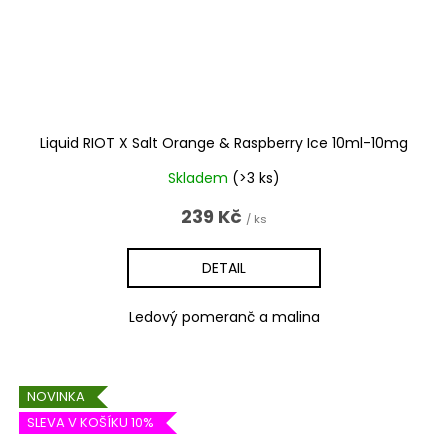
Liquid RIOT X Salt Orange & Raspberry Ice 10ml-10mg
Skladem
(>3 ks)
239 Kč
/ ks
DETAIL
Ledový pomeranč a malina
NOVINKA
SLEVA V KOŠÍKU 10%