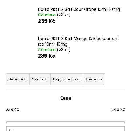
j
Liquid RIOT X Salt Sour Grape 10ml-10mg
í
Skladem
(>3 ks)
t
239 Kč
?
Liquid RIOT X Salt Mango & Blackcurrant
Ice 10ml-10mg
Skladem
(>3 ks)
239 Kč
HLEDAT
Ř
a
Nejlevnější
Nejdražší
Nejprodávanější
Abecedně
D
z
o
p
e
o
Cena
n
r
í
u
239
Kč
240
Kč
p
č
u
r
j
o
e