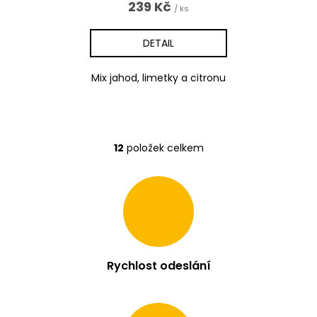
239 Kč
/ ks
DETAIL
Mix jahod, limetky a citronu
12
položek celkem
O
v
l
á
d
a
c
í
p
Rychlost odeslání
r
v
k
y