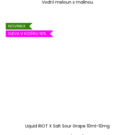
Vodní meloun s malinou
NOVINKA
SLEVA V KOŠÍKU 10%
Liquid RIOT X Salt Sour Grape 10ml-10mg