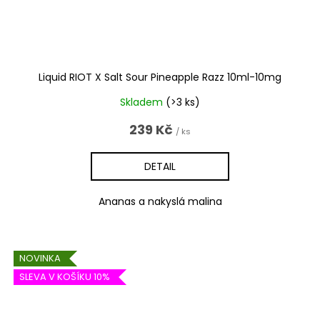
Liquid RIOT X Salt Sour Pineapple Razz 10ml-10mg
Skladem
(>3 ks)
239 Kč
/ ks
DETAIL
Ananas a nakyslá malina
NOVINKA
SLEVA V KOŠÍKU 10%