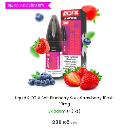
SLEVA V KOŠÍKU 10%
Liquid RIOT X Salt Blueberry Sour Strawberry 10ml-
10mg
Skladem
(>3 ks)
239 Kč
/ ks