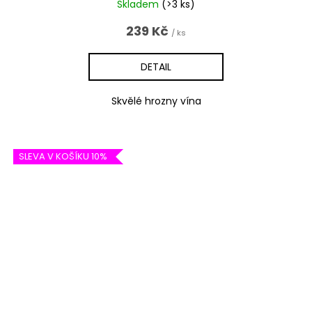
Skladem
(>3 ks)
239 Kč
/ ks
DETAIL
Skvělé hrozny vína
SLEVA V KOŠÍKU 10%