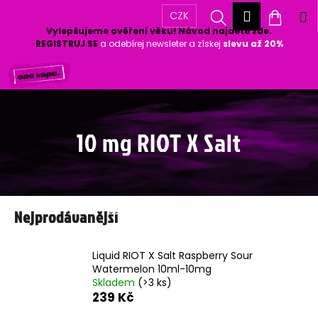
K
Přihlášen
Hledat
Nákup
M
CZK
o
Vylepšujeme ověření věku! Návod najdete zde.
Zpět
Zpět
š
košík
REGISTRUJ SE
a odebírej newsleter a získej
slevu až 20%
í
Přejít
k
C
na
o
obsah
p
o
10 mg RIOT X Salt
t
ř
e
b
u
Nejprodávanější
j
e
Liquid RIOT X Salt Raspberry Sour
t
Watermelon 10ml-10mg
e
Skladem
(>3 ks)
n
239 Kč
a