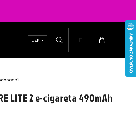
Hledat
Přihlášení
Nákupní
CZK
košík
odnocení
RE LITE 2 e-cigareta 490mAh
 PASSION SALTS BERRIES
0MG