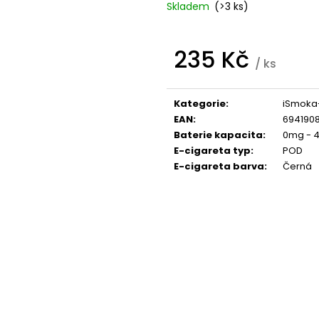
Skladem
(>3 ks)
95 Kč
209 Kč
235 Kč
/ ks
Měrná
cena:
Kategorie
:
iSmoka
EAN
:
694190
Baterie kapacita
:
0mg - 
E-cigareta typ
:
POD
E-cigareta barva
:
Černá