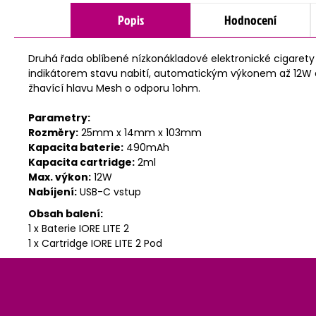
Popis
Hodnocení
Druhá řada oblíbené nízkonákladové elektronické cigare
indikátorem stavu nabití, automatickým výkonem až 12W 
žhavící hlavu Mesh o odporu 1ohm.
Parametry:
Rozměry:
25mm x 14mm x 103mm
Kapacita baterie:
490mAh
Kapacita cartridge:
2ml
Max. výkon:
12W
Nabíjení:
USB-C vstup
Obsah balení:
1 x Baterie IORE LITE 2
1 x Cartridge IORE LITE 2 Pod
Z