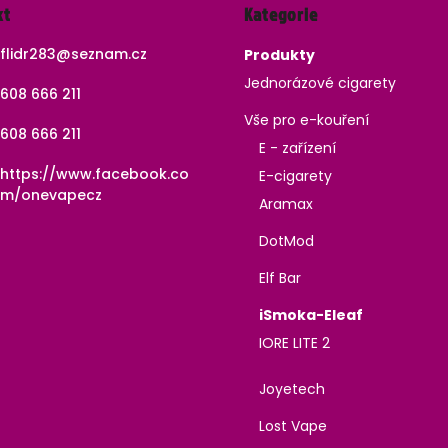
kt
Kategorie
kategorie
flidr283
@
seznam.cz
Produkty
Jednorázové cigarety
608 666 211
Vše pro e-kouření
608 666 211
E - zařízení
https://www.facebook.co
E-cigarety
m/onevapecz
Aramax
DotMod
Elf Bar
iSmoka-Eleaf
IORE LITE 2
Joyetech
Lost Vape