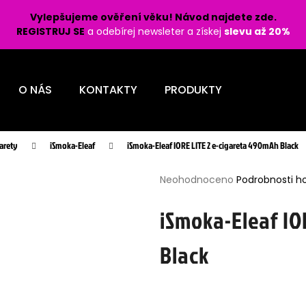
Vylepšujeme ověření věku! Návod najdete zde.
REGISTRUJ SE
a odebírej newsleter a získej
slevu až 20%
Co potřebujete najít?
O NÁS
KONTAKTY
PRODUKTY
HLEDAT
arety
iSmoka-Eleaf
iSmoka-Eleaf IORE LITE 2 e-cigareta 490mAh Black
Průměrné
Doporučujeme
Neohodnoceno
Podrobnosti h
hodnocení
produktu
iSmoka-Eleaf IO
je
0,0
Black
z
5
hvězdiček.
LIO POD PRO 1200 - PASSION FRUIT 16
LIQUID OXVA OX
MG
BURST 10ML - 1