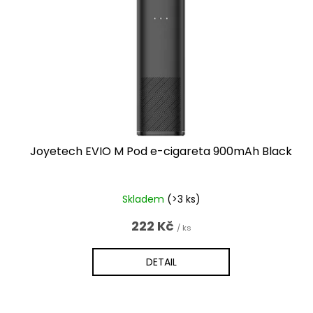
p
r
o
d
u
k
t
ů
Joyetech EVIO M Pod e-cigareta 900mAh Black
Skladem
(>3 ks)
222 Kč
/ ks
DETAIL