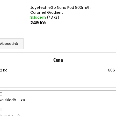
Joyetech eGo Nano Pod 800mAh
Caramel Gradient
Skladem
(>3 ks)
249 Kč
Abecedně
Cena
2
Kč
606
Na skladě
29
Novinka
0