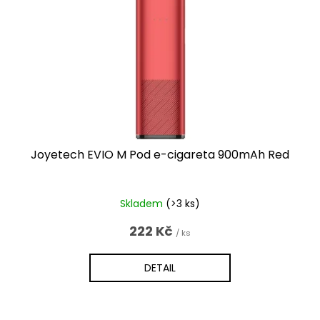
Joyetech EVIO M Pod e-cigareta 900mAh Red
Skladem
(>3 ks)
222 Kč
/ ks
DETAIL