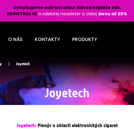
Vylepšujeme ověření věku! Návod najdete zde.
REGISTRUJ SE
a odebírej newsleter a získej
slevu až 20%
Co potřebujete najít?
O NÁS
KONTAKTY
PRODUKTY
HLEDAT
ty
Joyetech
Doporučujeme
Joyetech
Joyetech:
Pionýr v oblasti elektronických cigaret
LIO POD PRO 1200 - LEMON BERRY 16
SYX POD - NÁPL
MG
16,5MG