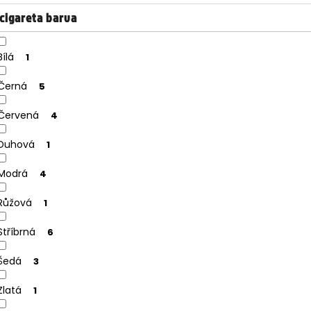
cigareta barva
Bílá
1
Černá
5
Červená
4
Duhová
1
Modrá
4
Růžová
1
Stříbrná
6
Šedá
3
Zlatá
1