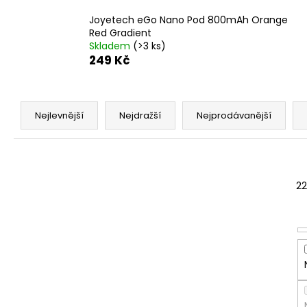
Joyetech eGo Nano Pod 800mAh Orange
Red Gradient
Skladem
(>3 ks)
249 Kč
Ř
a
Nejlevnější
Nejdražší
Nejprodávanější
z
e
n
í
22
p
r
o
d
u
k
t