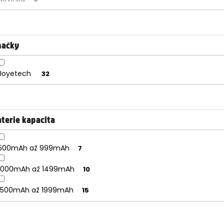
načky
Joyetech
32
terie kapacita
500mAh až 999mAh
7
1000mAh až 1499mAh
10
1500mAh až 1999mAh
15