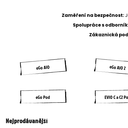
Zaměření na bezpečnost:
J
Spolupráce s odborník
Zákaznická pod
eGo AIO 2
eGo AIO
eGo Pod
EVIO C a C2 P
Nejprodávanější