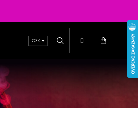
Hledat
Přihlášení
Nákupní
CZK
košík
Ň - BLUE RASPBERRY