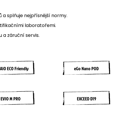
a splňuje nejpřísnější normy.
ifikačními laboratořemi.
a záruční servis.
AIO ECO Friendly
eGo Nano POD
EVIO M PRO
EXCEED D19