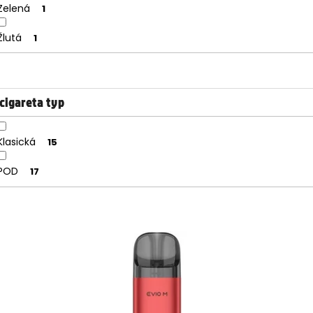
Zelená
1
Žlutá
1
cigareta typ
Klasická
15
POD
17