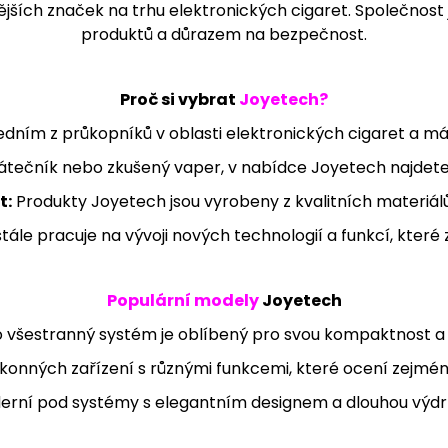
ějších značek na trhu elektronických cigaret. Společnost 
95 Kč
205 Kč
produktů a důrazem na bezpečnost.
Proč si vybrat
Joyetech?
edním z průkopníků v oblasti elektronických cigaret a m
čátečník nebo zkušený vaper, v nabídce Joyetech najdete
t:
Produkty Joyetech jsou vyrobeny z kvalitních materiálů
le pracuje na vývoji nových technologií a funkcí, které z
Populární modely
Joyetech
 všestranný systém je oblíbený pro svou kompaktnost a 
onných zařízení s různými funkcemi, které ocení zejmén
rní pod systémy s elegantním designem a dlouhou výdrž