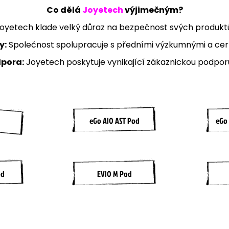
Co dělá
Joyetech
výjimečným?
oyetech klade velký důraz na bezpečnost svých produktů 
y:
Společnost spolupracuje s předními výzkumnými a cert
pora:
Joyetech poskytuje vynikající zákaznickou podporu 
eGo AIO AST Pod
eGo 
od
EVIO M Pod