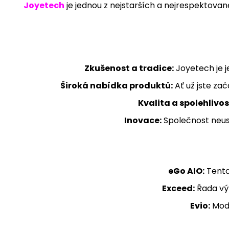
Joyetech
je jednou z nejstarších a nejrespektovan
169 Kč
Zkušenost a tradice:
Joyetech je j
Široká nabídka produktů:
Ať už jste za
Kvalita a spolehlivos
Inovace:
Společnost neustá
eGo AIO:
Tento
Exceed:
Řada výk
Evio:
Mode