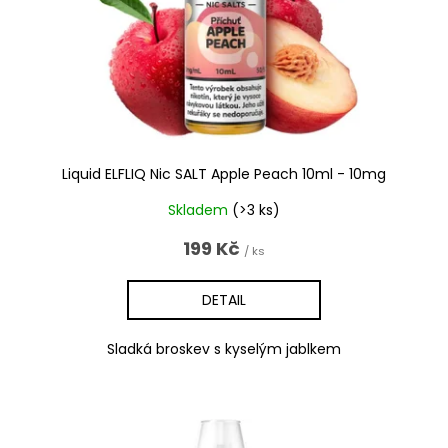
o
d
u
k
t
ů
Liquid ELFLIQ Nic SALT Apple Peach 10ml - 10mg
Skladem
(>3 ks)
199 Kč
/ ks
DETAIL
Sladká broskev s kyselým jablkem