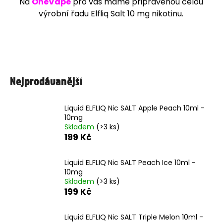
Na
OneVape
pro vás máme připravenou celou
m
výrobní řadu Elfliq Salt 10 mg nikotinu.
e
SYX
POD
-
NÁPLŇ
Nejprodávanější
-
BLUE
RASPBERRY
16,5MG
Liquid ELFLIQ Nic SALT Apple Peach 10ml -
205
10mg
Kč
Skladem
(>3 ks)
199 Kč
Liquid ELFLIQ Nic SALT Peach Ice 10ml -
10mg
Skladem
(>3 ks)
199 Kč
Liquid ELFLIQ Nic SALT Triple Melon 10ml -