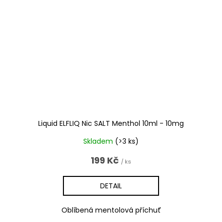
Liquid ELFLIQ Nic SALT Menthol 10ml - 10mg
Skladem
(>3 ks)
199 Kč
/ ks
DETAIL
Oblíbená mentolová příchuť