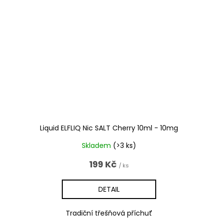
Liquid ELFLIQ Nic SALT Cherry 10ml - 10mg
Skladem
(>3 ks)
199 Kč
/ ks
DETAIL
Tradiční třešňová příchuť