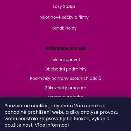
Losy Sazka
Nikotinové sáčky a filmy
Kanabinoidy
Informace pro vás
Jak nakupovat
Obchodní podmínky
Podmínky ochrany osobních údajů
Zákaznický program
Doprava a platba
Používáme cookies, abychom Vám umožnili
Jak ověřit věk?
pohodlné prohlížení webu a díky analýze provozu
webu neustále zlepšovali jeho funkce, výkon a
použitelnost.
Více informací