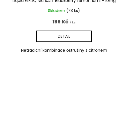
Liquid ELFLIQ Nic SALT Blackberry Lemon 10ml - 10mg
Skladem
(>3 ks)
199 Kč
/ ks
DETAIL
Netradiční kombinace ostružiny s citronem