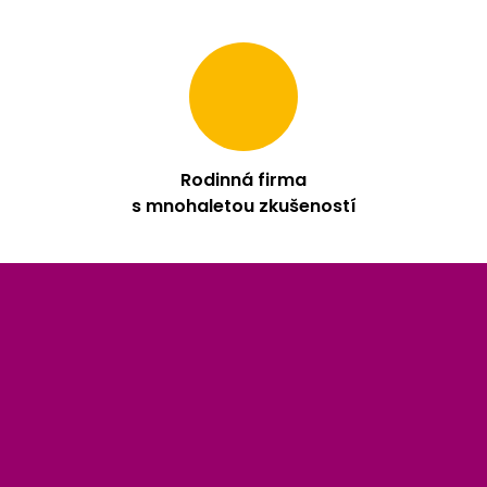
Rodinná firma
s mnohaletou zkušeností
Z
á
p
a
t
í