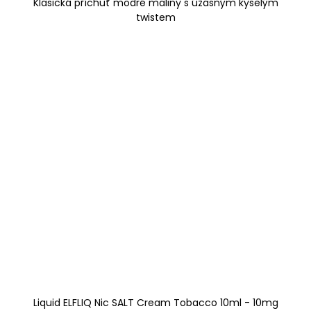
Klasická příchuť modré maliny s úžasným kyselým
twistem
Liquid ELFLIQ Nic SALT Cream Tobacco 10ml - 10mg