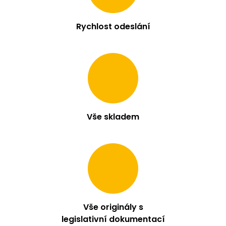
r
v
k
Rychlost odeslání
y
v
ý
p
i
s
u
Vše skladem
Vše originály s
legislativní dokumentací