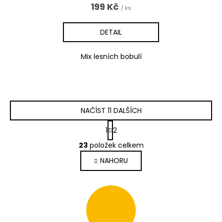
199 Kč
/ ks
DETAIL
Mix lesních bobulí
NAČÍST 11 DALŠÍCH
S
1
2
t
O
r
23
položek celkem
v
á
l
NAHORU
n
á
k
d
o
a
v
c
á
í
n
p
í