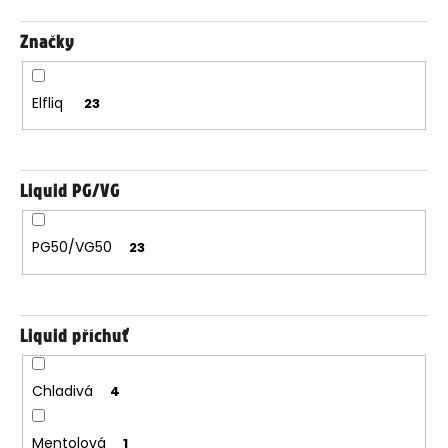
Značky
Elfliq
23
Liquid PG/VG
PG50/VG50
23
Liquid příchuť
Chladivá
4
Mentolová
1