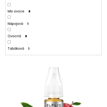
Mix ovoce
8
Nápojová
1
Ovocná
8
Tabáková
1
V
ý
p
i
s
p
r