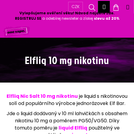
K
Přihlášen
Hledat
Nákup
M
CZK
o
Vylepšujeme ověření věku! Návod najdete zde.
Zpět
Zpět
š
košík
REGISTRUJ SE
a odebírej newsleter a získej
slevu až 20%
í
Přejít
k
C
na
o
obsah
p
o
Elfliq 10 mg nikotinu
t
ř
e
b
u
j
Elfliq Nic Salt 10 mg nikotinu
je liquid s nikotinovou
e
solí od populárního výrobce jednorázovek Elf Bar.
t
Jde o liquid dodávaný v 10 ml lahvičkách s obsahem
e
nikotinu 10 mg a poměrem PG50/VG50. Díky
n
tomuto poměru je
liquid Elfliq
použitelný ve
a