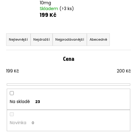
10mg
Skladem
(>3 ks)
199 Kč
Ř
a
Nejlevnější
Nejdražší
Nejprodávanější
Abecedně
z
e
Cena
n
í
199
Kč
200
Kč
p
r
o
d
Na skladě
23
u
k
t
Novinka
0
ů