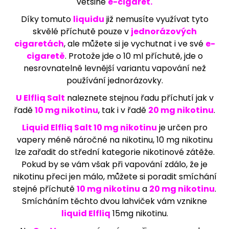
většině
e-cigaret.
j
Díky tomuto
liquidu
již nemusíte využívat tyto
í
skvělé příchutě pouze v
jednorázových
t
cigaretách
, ale můžete si je vychutnat i ve své
e-
?
cigaretě
. Protože jde o 10 ml příchutě, jde o
nesrovnatelně levnější variantu vapování než
používání jednorázovky.
U Elfliq Salt
naleznete stejnou řadu příchutí jak v
HLEDAT
řadě
10 mg nikotinu
, tak i v řadě
20 mg nikotinu
.
Liquid Elfliq Salt 10 mg nikotinu
je určen pro
vapery méně náročné na nikotinu, 10 mg nikotinu
D
o
lze zařadit do střední kategorie nikotinové zátěže.
p
Pokud by se vám však při vapování zdálo, že je
o
nikotinu přeci jen málo, můžete si poradit smíchání
r
stejné příchutě
10 mg nikotinu
a
20 mg nikotinu
.
u
č
Smícháním těchto dvou lahviček vám vznikne
u
liquid Elfliq
15mg nikotinu.
j
e