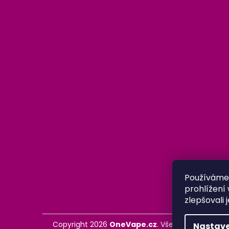
Používáme
prohlížení
zlepšovali 
Copyright 2026
OneVape.cz
. Všechna práva vy
Nastave