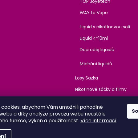
TOP Joyetech
WAY to Vape
Liquid s nikotínovou solí
Liquid 4*10ml
Doprodej liquidů
Míchání liquidů
Losy Sazka
Nikotinové sáčky a filmy
Kanabinoidy
 cookies, abychom Vám umožnili pohodlné
S
 webu a díky analýze provozu webu neustále
jeho funkce, výkon a použitelnost.
Více informací
hrazena.
Upravit nastavení cookies
ní