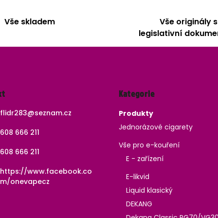
Vše skladem
Vše originály s
legislativní dokume
Přeskočit
kt
Kategorie
kategorie
flidr283
@
seznam.cz
Produkty
Jednorázové cigarety
608 666 211
Vše pro e-kouření
608 666 211
E - zařízení
https://www.facebook.co
E-likvid
m/onevapecz
Liquid klasický
DEKANG
Dekang Classic PG70/VG3