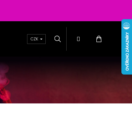
Hledat
Přihlášení
Nákupní
CZK
košík
Ň - BLUE RASPBERRY