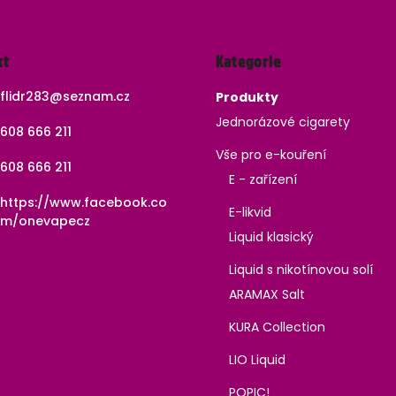
Přeskočit
kt
Kategorie
kategorie
flidr283
@
seznam.cz
Produkty
Jednorázové cigarety
608 666 211
Vše pro e-kouření
608 666 211
E - zařízení
https://www.facebook.co
E-likvid
m/onevapecz
Liquid klasický
Liquid s nikotínovou solí
ARAMAX Salt
KURA Collection
LIO Liquid
POPIC!