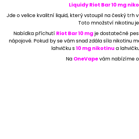
Liquidy Riot Bar 10 mg nik
169 Kč
Jde o velice kvalitní liquid, který vstoupil na český t
Toto množství nikotinu je
Nabídka příchutí
Riot Bar 10 mg
je dostatečně pest
nápojové. Pokud by se vám snad zdála síla nikotinu 
lahvičku s
10 mg nikotinu
a lahvičk
Na
OneVape
vám nabízíme ob