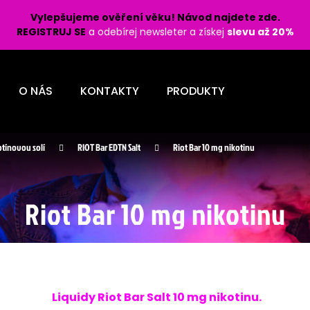
Vylepšujeme ověření věku! Návod najdete zde.
REGISTRUJ SE
a odebírej newsleter a získej
slevu až 20%
Co potřebujete najít?
O NÁS
KONTAKTY
PRODUKTY
HLEDAT
otínovou solí
RIOT Bar EDTN Salt
Riot Bar 10 mg nikotinu
Doporučujeme
Riot Bar 10 mg nikotinu
LIO POD PRO 1200 - LEMON BERRY 16
SYX POD - NÁPL
Liquidy Riot Bar Salt 10 mg nikotinu.
MG
16,5MG