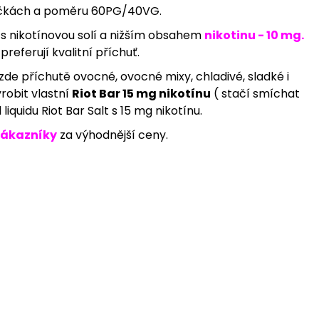
ahvíčkách a poměru 60PG/40VG.
id s nikotínovou solí a nižším obsahem
nikotinu - 10 mg.
referují kvalitní příchuť.
zde příchutě ovocné, ovocné mixy, chladivé, sladké i
robit vlastní
Riot Bar 15 mg nikotínu
( stačí smíchat
iquidu Riot Bar Salt s 15 mg nikotínu.
zákazníky
za výhodnější ceny.