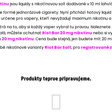
otínu
jsou liquidy s nikotínovou solí dodávané v 10 ml l
95 Kč
205 Kč
rh ve formě jednorázové cigarety. Nyní přichází hotový liqu
 určene pro vapery, kteří nevyžadují maximum nikotinu a p
rá na to, aby si každý vaper vybral tu pravou. Naleznete 
malá, můžete ochutnat
Riot Bar 20 mg nikotinu
nebo si vy
u
20 mg nikotinu
. Cena bude stejná, jen budete mít 20 ml l
ě nikotinové varianty
Riot Bar Salt
, pro
registrované 
Produkty teprve připravujeme.