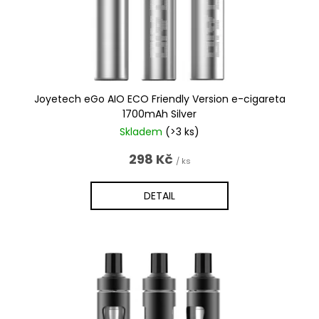
d
u
k
t
ů
Joyetech eGo AIO ECO Friendly Version e-cigareta
1700mAh Silver
Skladem
(>3 ks)
298 Kč
/ ks
DETAIL