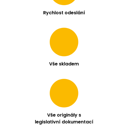
c
í
p
Rychlost odeslání
r
v
k
y
v
ý
p
i
s
Vše skladem
u
Vše originály s
legislativní dokumentací