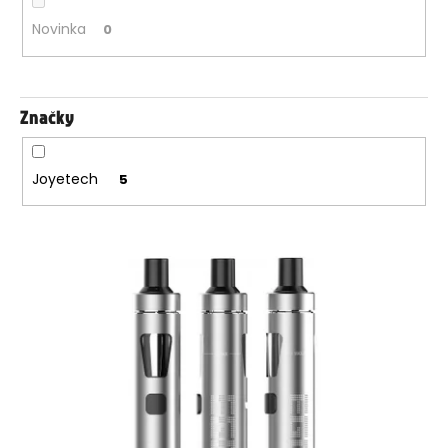
t
Novinka
0
ů
Značky
Joyetech
5
V
ý
p
i
s
p
r
o