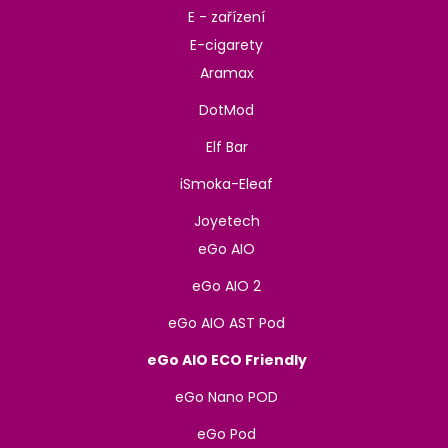
E - zařízení
E-cigarety
Aramax
DotMod
Elf Bar
iSmoka-Eleaf
Joyetech
eGo AIO
eGo AIO 2
eGo AIO AST Pod
eGo AIO ECO Friendly
eGo Nano POD
eGo Pod