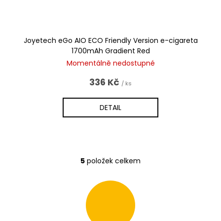
Joyetech eGo AIO ECO Friendly Version e-cigareta
1700mAh Gradient Red
Momentálně nedostupné
336 Kč
/ ks
DETAIL
5
položek celkem
O
v
l
á
d
a