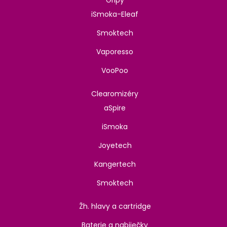
iSmoka-Eleaf
Smoktech
Vaporesso
VooPoo
Clearomizéry
aSpire
iSmoka
Joyetech
Kangertech
Smoktech
Žh. hlavy a cartridge
Baterie a nabiječky