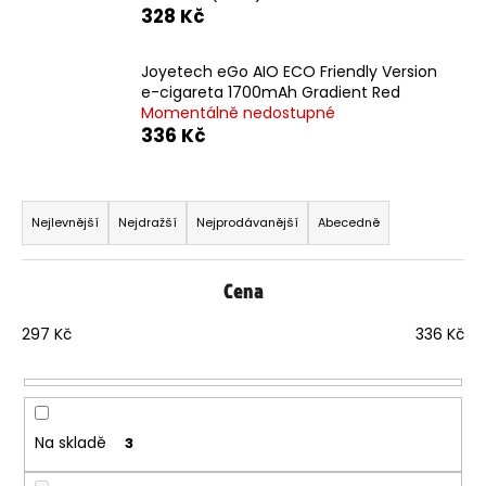
328 Kč
m
e
Joyetech eGo AIO ECO Friendly Version
e-cigareta 1700mAh Gradient Red
LIO
Momentálně nedostupné
POD
336 Kč
PRO
1200
-
LEMON
Ř
BERRY
a
Nejlevnější
Nejdražší
Nejprodávanější
Abecedně
16
z
MG
e
95
Cena
Kč
n
í
297
Kč
336
Kč
p
r
o
d
Na skladě
3
u
k