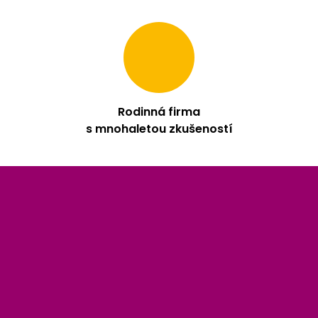
Rodinná firma
s mnohaletou zkušeností
Z
á
p
a
t
í