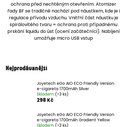
ochrana před nechtěným otevřením. Atomizer
j
řady BF se tradičně nachází pod náustkem, kde je i
í
regulace přívodu vzduchu. Vnitřní část náustku je
t
spirálovitého tvaru = ochrana proti případnému
?
prskání liquidu do úst (ocení začátečníci). Nabíjení
umožňuje micro USB vstup
HLEDAT
Nejprodávanější
D
o
Joyetech eGo AIO ECO Friendly Version
p
e-cigareta 1700mAh Silver
o
Skladem
(>3 ks)
r
298 Kč
u
č
Joyetech eGo AIO ECO Friendly Version
u
e-cigareta 1700mAh Gradient Yellow
j
Skladem
(>3 ks)
e