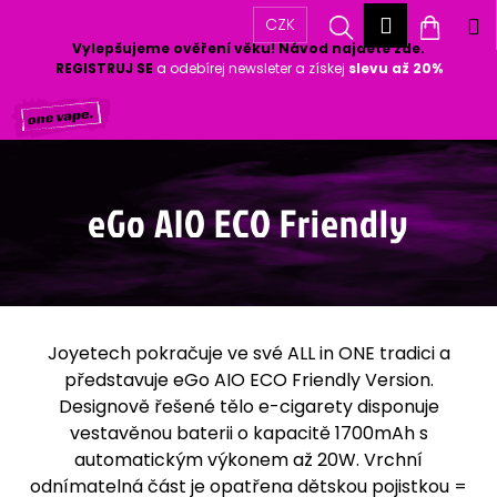
K
Přihlášen
Hledat
Nákup
M
CZK
o
Vylepšujeme ověření věku! Návod najdete zde.
Zpět
Zpět
š
košík
REGISTRUJ SE
a odebírej newsleter a získej
slevu až 20%
í
Přejít
k
C
na
o
obsah
p
o
eGo AIO ECO Friendly
t
ř
e
b
u
Joyetech pokračuje ve své ALL in ONE tradici a
j
představuje eGo AIO ECO Friendly Version.
e
Designově řešené tělo e-cigarety disponuje
t
vestavěnou baterii o kapacitě 1700mAh s
e
automatickým výkonem až 20W. Vrchní
n
odnímatelná část je opatřena dětskou pojistkou =
a