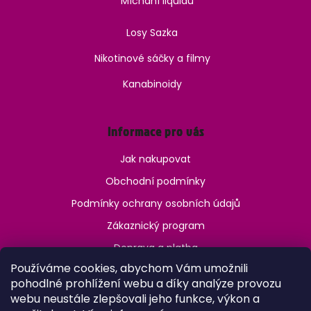
Míchání liquidů
Losy Sazka
Nikotinové sáčky a filmy
Kanabinoidy
Informace pro vás
Jak nakupovat
Obchodní podmínky
Podmínky ochrany osobních údajů
Zákaznický program
Doprava a platba
Používáme cookies, abychom Vám umožnili
Jak ověřit věk?
pohodlné prohlížení webu a díky analýze provozu
webu neustále zlepšovali jeho funkce, výkon a