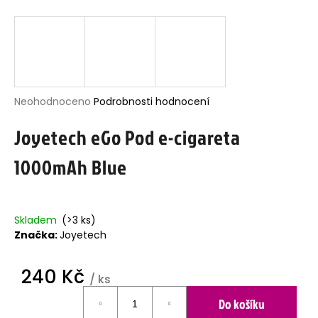
j
í
t
?
Průměrné
Neohodnoceno
Podrobnosti hodnocení
hodnocení
Joyetech eGo Pod e-cigareta
produktu
HLEDAT
je
1000mAh Blue
0,0
z
5
D
hvězdiček.
o
Skladem
(>3 ks)
p
o
Značka:
Joyetech
r
u
240 Kč
č
/ ks
u
Měrná
Do košíku
j
cena:
e