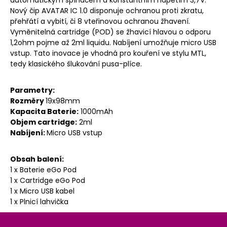
automatickým spínačem a konstantním napětím 3,7V.
Nový čip AVATAR IC 1.0 disponuje ochranou proti zkratu,
přehřátí a vybití, či 8 vteřinovou ochranou žhavení.
Vyměnitelná cartridge (POD) se žhavicí hlavou o odporu
1,2ohm pojme až 2ml liquidu. Nabíjení umožňuje micro USB
vstup. Tato inovace je vhodná pro kouření ve stylu MTL,
tedy klasického šlukování pusa-plíce.
Parametry:
Rozměry
19x98mm
Kapacita Baterie:
1000mAh
Objem cartridge:
2ml
Nabíjení:
Micro USB vstup
Obsah balení:
1 x Baterie eGo Pod
1 x Cartridge eGo Pod
1 x Micro USB kabel
1 x Plnicí lahvička