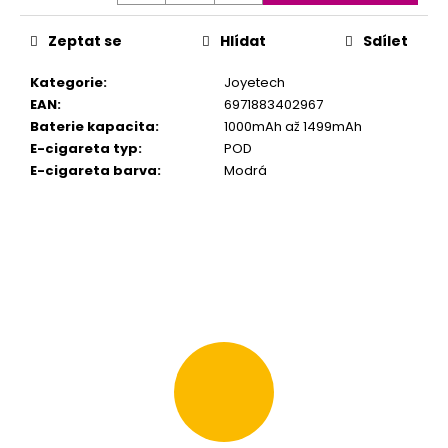
m
e
Zeptat se
Hlídat
Sdílet
Kategorie
:
Joyetech
LIO
EAN
:
6971883402967
POD
PRO
Baterie kapacita
:
1000mAh až 1499mAh
1200
E-cigareta typ
:
POD
-
E-cigareta barva
:
Modrá
PASSION
FRUIT
16
MG
95
Kč