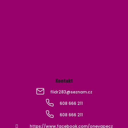
Z
á
p
a
t
í
Kontakt
flidr283
@
seznam.cz
608 666 211
608 666 211
https://www.facebook.com/onevapecz