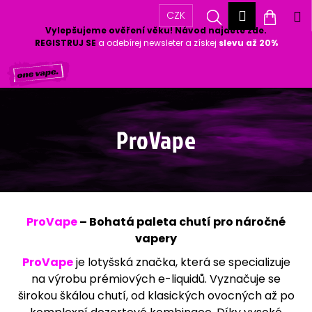
K
Přihlášen
Hledat
Nákup
M
CZK
o
Vylepšujeme ověření věku! Návod najdete zde.
Zpět
Zpět
š
košík
REGISTRUJ SE
a odebírej newsleter a získej
slevu až 20%
í
Přejít
k
C
na
o
obsah
p
o
ProVape
t
ř
e
b
u
ProVape
– Bohatá paleta chutí pro náročné
j
vapery
e
t
ProVape
je lotyšská značka, která se specializuje
e
na výrobu prémiových e-liquidů. Vyznačuje se
n
širokou škálou chutí, od klasických ovocných až po
a