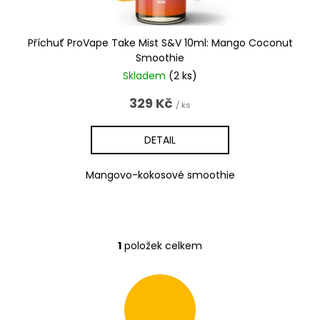
t
ů
Příchuť ProVape Take Mist S&V 10ml: Mango Coconut
Smoothie
Skladem
(2 ks)
329 Kč
/ ks
DETAIL
Mangovo-kokosové smoothie
1
položek celkem
O
v
l
á
d
a