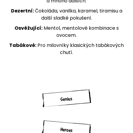
a mnoho dalších.
Dezertní:
Čokoláda, vanilka, karamel, tiramisu a
další sladké pokušení.
Osvěžující:
Mentol, mentolové kombinace s
ovocem.
Tabákové:
Pro milovníky klasických tabákových
chutí.
Genius
Heroes