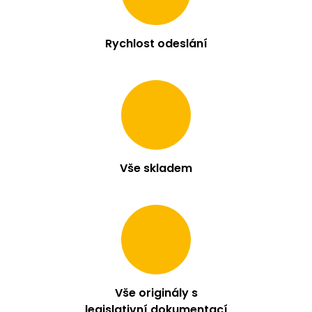
c
í
p
Rychlost odeslání
r
v
k
y
v
ý
p
i
s
Vše skladem
u
Vše originály s
legislativní dokumentací