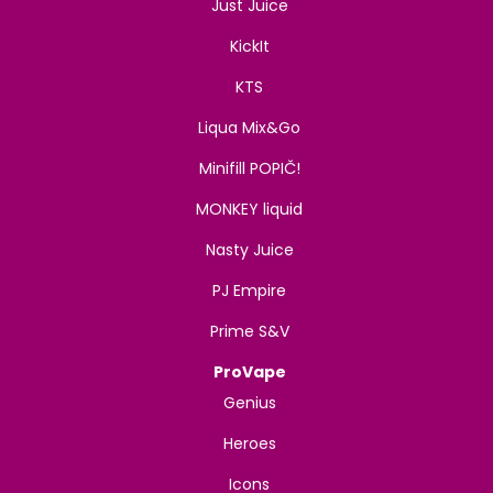
Just Juice
KickIt
KTS
Liqua Mix&Go
Minifill POPIČ!
MONKEY liquid
Nasty Juice
PJ Empire
Prime S&V
ProVape
Genius
Heroes
Icons