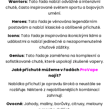
Warriors:
Tato řada nabízí odvážné a intenzivní
m
chutě, často inspirované světem sportu a bojových
e
umění.
Heroes:
Tato řada je věnována legendárním
SYX
POD
postavám a nabízí klasické a oblíbené příchutě.
-
NÁPLŇ
Icons:
Tato řada je inspirována ikonickými lidmi a
-
událostmi a nabízí jedinečné a nezapomenutelné
BLUE
chuťové zážitky.
RASPBERRY
16,5MG
Genius:
Tato řada je zaměřena na komplexní a
205
sofistikované chutě, které uspokojí zkušené vapery.
Kč
Jaké příchutě můžeme v řadách
ProVape
najít?
Nabídka příchutí je opravdu široká a neustále se
rozšiřuje. Některé z nejoblíbenějších kombinací
zahrnují:
Ovocné:
Jahody, maliny, borůvky, citrusy, melouny