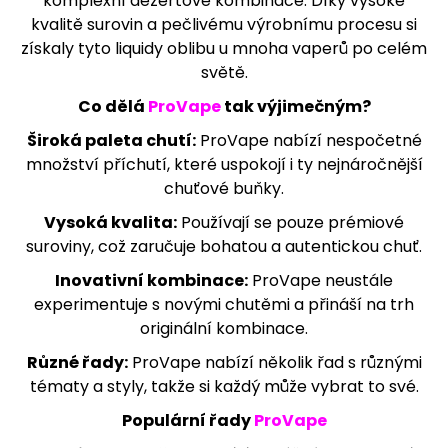
komplexní dezertové kombinace. Díky vysoké
j
kvalitě surovin a pečlivému výrobnímu procesu si
í
získaly tyto liquidy oblibu u mnoha vaperů po celém
t
světě.
?
Co dělá
ProVape
tak výjimečným?
Široká paleta chutí:
ProVape nabízí nespočetné
množství příchutí, které uspokojí i ty nejnáročnější
chuťové buňky.
HLEDAT
Vysoká kvalita:
Používají se pouze prémiové
suroviny, což zaručuje bohatou a autentickou chuť.
D
Inovativní kombinace:
ProVape neustále
o
experimentuje s novými chutěmi a přináší na trh
p
originální kombinace.
o
r
Různé řady:
ProVape nabízí několik řad s různými
u
tématy a styly, takže si každý může vybrat to své.
č
u
Populární řady
ProVape
j
e