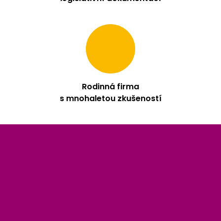
Rodinná firma
s mnohaletou zkušeností
Z
á
p
a
t
í