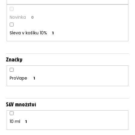
u
k
t
Novinka
0
ů
Sleva v košíku 10%
1
Značky
ProVape
1
S&V množství
10 ml
1