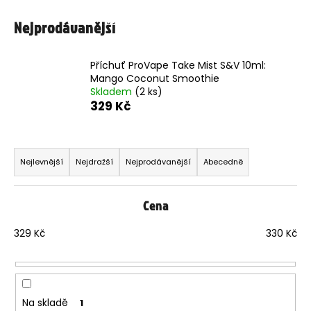
Nejprodávanější
Příchuť ProVape Take Mist S&V 10ml:
Mango Coconut Smoothie
Skladem
(2 ks)
329 Kč
Ř
a
Nejlevnější
Nejdražší
Nejprodávanější
Abecedně
z
e
Cena
n
í
329
Kč
330
Kč
p
r
o
d
Na skladě
1