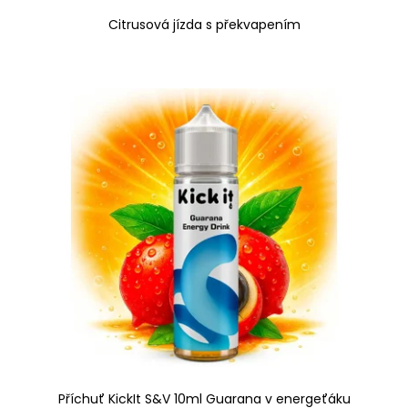
Citrusová jízda s překvapením
Příchuť KickIt S&V 10ml Guarana v energeťáku