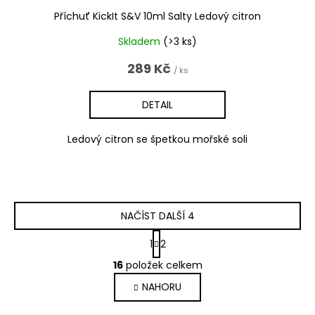
Příchuť KickIt S&V 10ml Salty Ledový citron
Skladem
(>3 ks)
289 Kč
/ ks
DETAIL
Ledový citron se špetkou mořské soli
NAČÍST DALŠÍ 4
S
1
2
t
O
r
16
položek celkem
v
á
l
NAHORU
n
á
k
d