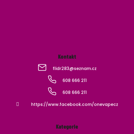
a
t
í
Kontakt
flidr283
@
seznam.cz
608 666 211
608 666 211
https://www.facebook.com/onevapecz
Kategorie