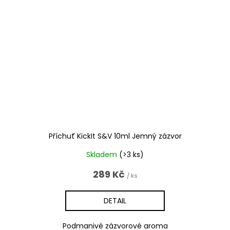
Příchuť KickIt S&V 10ml Jemný zázvor
Skladem
(>3 ks)
289 Kč
/ ks
DETAIL
Podmanivé zázvorové aroma