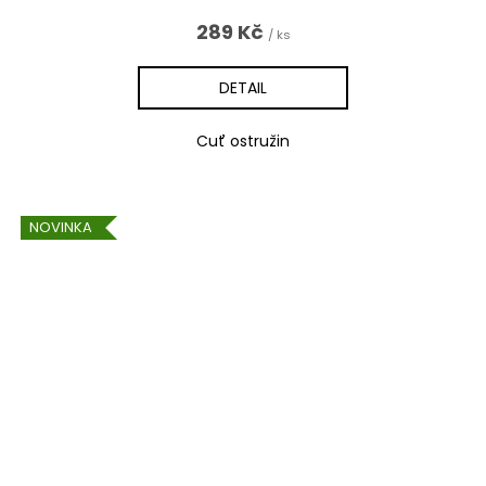
289 Kč
/ ks
DETAIL
Cuť ostružin
NOVINKA