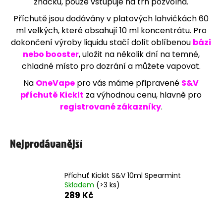
značku, pouze vstupuje na trh pozvolna.
j
Příchutě jsou dodávány v platových lahvičkách 60
í
ml velkých, které obsahují 10 ml koncentrátu. Pro
t
dokončení výroby liquidu stačí dolít oblíbenou
bázi
?
nebo booster
, uložit na několik dní na temné,
chladné místo pro dozrání a můžete vapovat.
Na
OneVape
pro vás máme připravené
S&V
příchutě Kicklt
za výhodnou cenu, hlavně pro
HLEDAT
registrované zákazníky
.
D
Nejprodávanější
o
p
o
r
Příchuť KickIt S&V 10ml Spearmint
u
Skladem
(>3 ks)
č
289 Kč
u
j
e