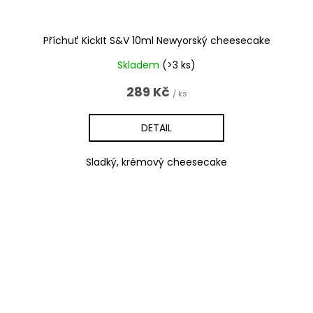
Příchuť KickIt S&V 10ml Newyorský cheesecake
Skladem
(>3 ks)
289 Kč
/ ks
DETAIL
Sladký, krémový cheesecake