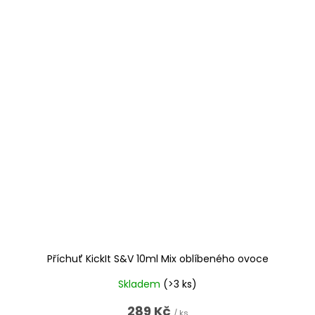
Příchuť KickIt S&V 10ml Mix oblíbeného ovoce
Skladem
(>3 ks)
289 Kč
/ ks