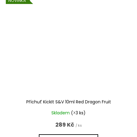
NOVINKA
Příchuť KickIt S&V 10ml Red Dragon Fruit
Skladem
(>3 ks)
289 Kč
/ ks