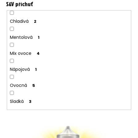
S&V příchuť
Chladivá
2
Mentolová
1
Mix ovoce
4
Nápojová
1
Ovocná
5
Sladká
3
V
ý