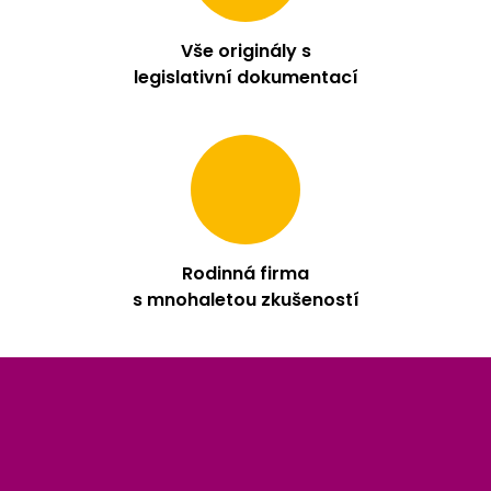
Vše originály s
legislativní dokumentací
Rodinná firma
s mnohaletou zkušeností
Z
á
p