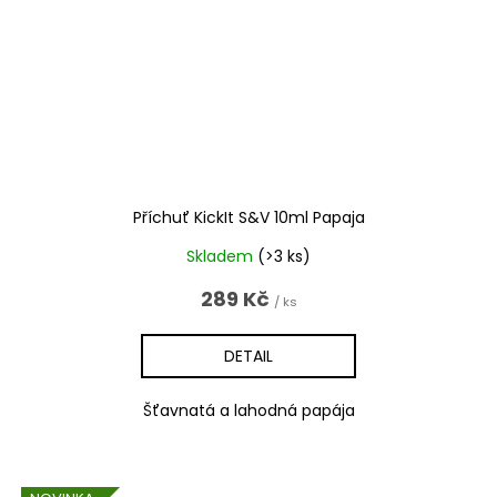
Příchuť KickIt S&V 10ml Papaja
Skladem
(>3 ks)
289 Kč
/ ks
DETAIL
Šťavnatá a lahodná papája