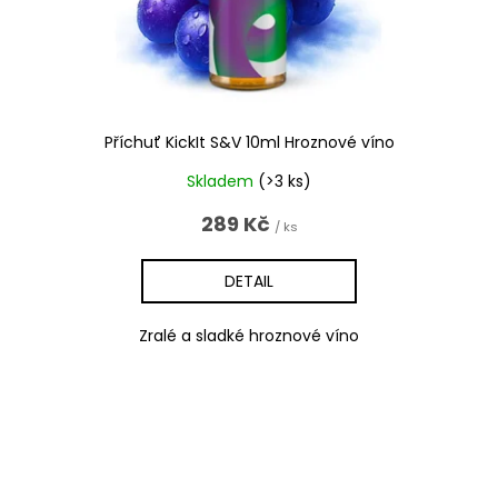
Příchuť KickIt S&V 10ml Hroznové víno
Skladem
(>3 ks)
289 Kč
/ ks
DETAIL
Zralé a sladké hroznové víno