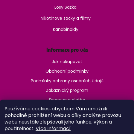
Losy Sazka
Nikotinové sáčky a filmy
Kanabinoidy
Informace pro vás
Jak nakupovat
Obchodní podmínky
Podmínky ochrany osobních údajů
Zákaznický program
Doprava a platba
Používáme cookies, abychom Vám umožnili
Jak ověřit věk?
pohodlné prohlížení webu a díky analýze provozu
webu neustále zlepšovali jeho funkce, výkon a
použitelnost.
Více informací