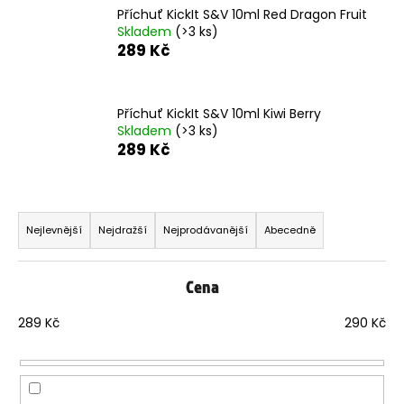
Příchuť KickIt S&V 10ml Red Dragon Fruit
m
Skladem
(>3 ks)
e
289 Kč
LIO
POD
PRO
Příchuť KickIt S&V 10ml Kiwi Berry
1200
Skladem
(>3 ks)
-
289 Kč
PASSION
FRUIT
16
Ř
MG
a
95
Nejlevnější
Nejdražší
Nejprodávanější
Abecedně
Kč
z
e
Cena
n
í
289
Kč
290
Kč
p
r
o
d