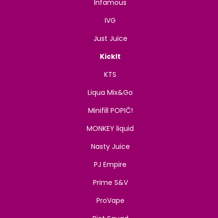
Infamous
IVG
Just Juice
KickIt
KTS
Liqua Mix&Go
Minifill POPIČ!
MONKEY liquid
Nasty Juice
PJ Empire
Prime S&V
ProVape