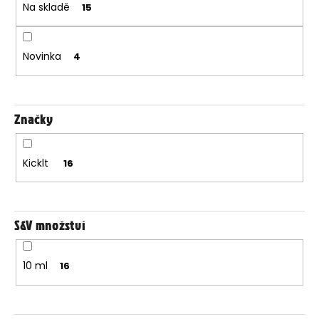
Na skladě
15
u
k
t
Novinka
4
ů
Značky
Kicklt
16
S&V množství
10 ml
16