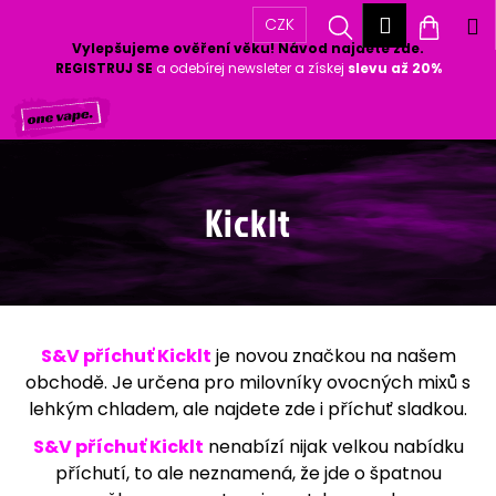
K
Přihlášen
Hledat
Nákup
M
CZK
o
Vylepšujeme ověření věku! Návod najdete zde.
Zpět
Zpět
š
košík
REGISTRUJ SE
a odebírej newsleter a získej
slevu až 20%
í
Přejít
k
C
na
o
obsah
p
o
KickIt
t
ř
e
b
u
j
S&V příchuť Kicklt
je novou značkou na našem
e
obchodě. Je určena pro milovníky ovocných mixů s
t
lehkým chladem, ale najdete zde i příchuť sladkou.
e
S&V příchuť Kicklt
nenabízí nijak velkou nabídku
n
příchutí, to ale neznamená, že jde o špatnou
a