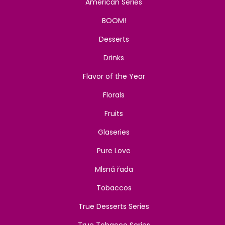
American Series
BOOM!
Desserts
Drinks
Flavor of the Year
Florals
Fruits
Glaseries
Pure Love
Mlsná řada
Tobaccos
True Desserts Series
True Tobacco Series