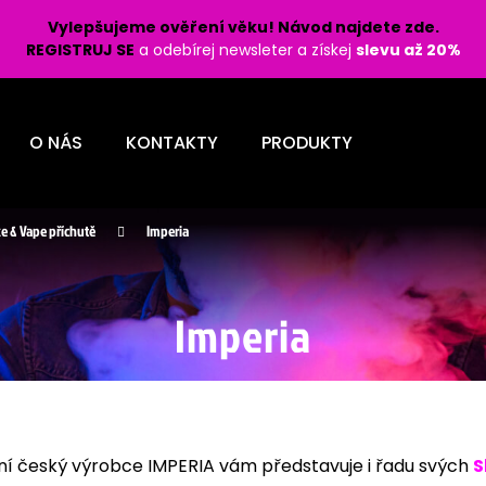
Vylepšujeme ověření věku! Návod najdete zde.
REGISTRUJ SE
a odebírej newsleter a získej
slevu až 20%
Co potřebujete najít?
O NÁS
KONTAKTY
PRODUKTY
HLEDAT
e & Vape příchutě
Imperia
Doporučujeme
Imperia
LIO POD PRO 1200 - PASSION FRUIT 16
LIQUID OXVA OX
rní český výrobce IMPERIA vám představuje i řadu svých
S
MG
BURST 10ML - 1