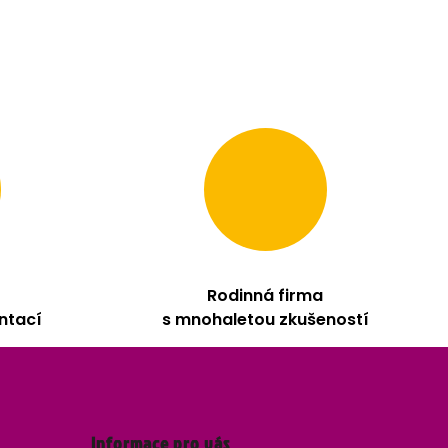
Rodinná firma
ntací
s mnohaletou zkušeností
Informace pro vás