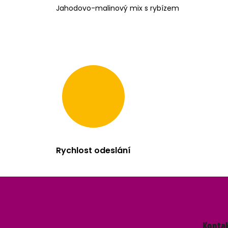
Jahodovo-malinový mix s rybízem
Rychlost odeslání
Z
á
Konta