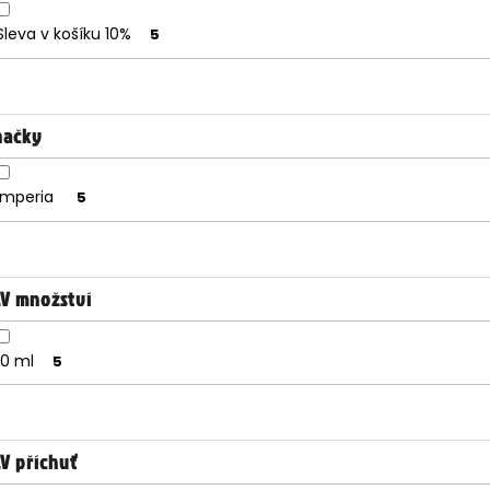
Sleva v košíku 10%
5
načky
Imperia
5
&V množství
10 ml
5
V příchuť