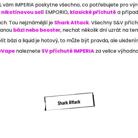
ii, vám IMPERIA poskytne všechno, co potřebujete pro výr
95 Kč
209 Kč
 nikotínovou solí
EMPORIO,
klasické příchutě
a případ
ách. Tou nejznámější je
Shark Attack
. Všechny S&V přích
ovanou
bázi nebo booster
, nechat několik dní uzrát na t
ít bázi a liquid je hotový, to může být pravda, ale uležen
eVape
naleznete
SV příchutě IMPERIA
za velice výhodno
Shark Attack