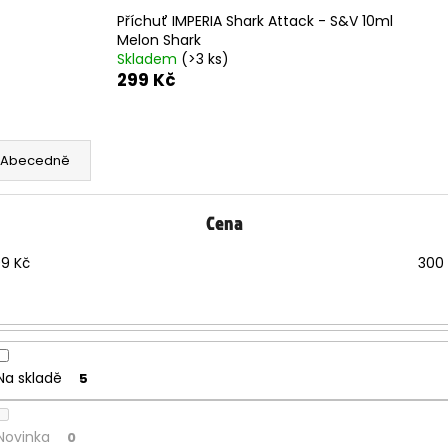
Příchuť IMPERIA Shark Attack - S&V 10ml
Melon Shark
Skladem
(>3 ks)
299 Kč
Abecedně
Cena
99
Kč
300
Na skladě
5
Novinka
0