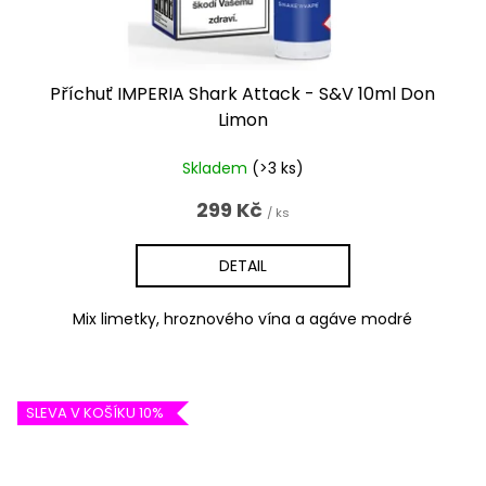
Příchuť IMPERIA Shark Attack - S&V 10ml Don
Limon
Skladem
(>3 ks)
299 Kč
/ ks
DETAIL
Mix limetky, hroznového vína a agáve modré
SLEVA V KOŠÍKU 10%