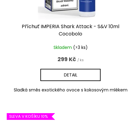
t
ů
Příchuť IMPERIA Shark Attack - S&V 10ml
Cocobolo
Skladem
(>3 ks)
299 Kč
/ ks
DETAIL
Sladká směs exotického ovoce s kokosovým mlékem
SLEVA V KOŠÍKU 10%