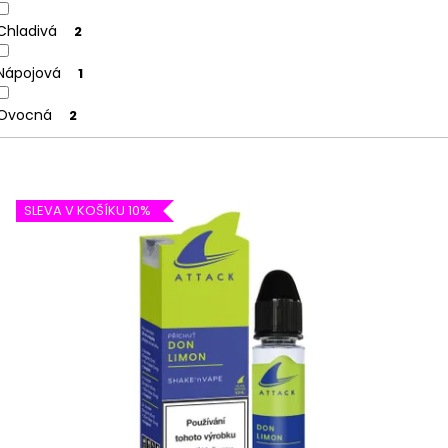
Chladivá
2
Nápojová
1
Ovocná
2
SLEVA V KOŠÍKU 10%