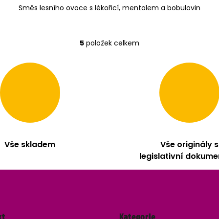
Směs lesního ovoce s lékořicí, mentolem a bobulovin
5
položek celkem
O
v
l
á
d
a
c
í
p
r
v
Vše skladem
Vše originály s
k
legislativní dokume
y
v
ý
p
i
s
Přeskočit
u
kt
Kategorie
kategorie