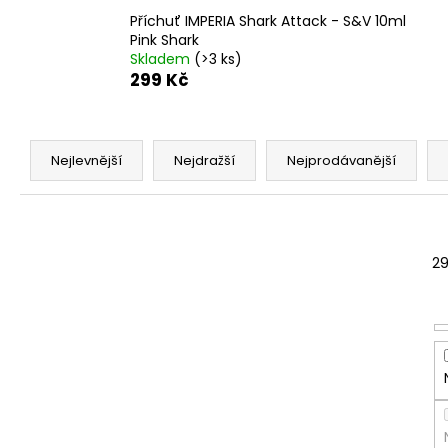
Příchuť IMPERIA Shark Attack - S&V 10ml
Pink Shark
Skladem
(>3 ks)
299 Kč
Ř
a
Nejlevnější
Nejdražší
Nejprodávanější
z
e
n
í
2
p
r
o
d
u
k
t