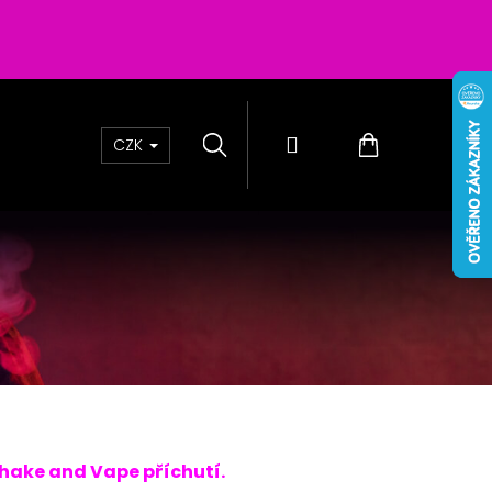
Hledat
Přihlášení
Nákupní
CZK
košík
 PASSION SALTS BERRIES
hake and Vape příchutí.
0MG