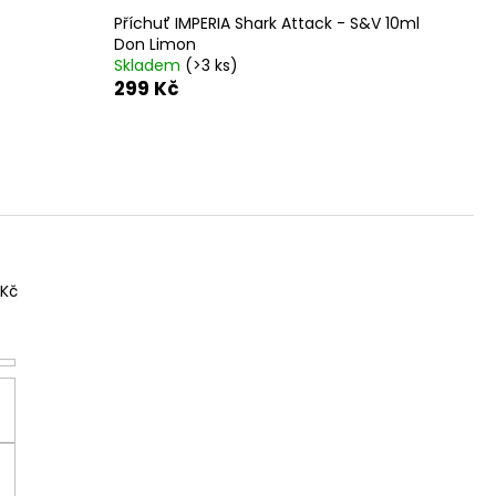
Příchuť IMPERIA Shark Attack - S&V 10ml
Don Limon
Skladem
(>3 ks)
299 Kč
Kč