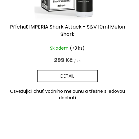
Příchuť IMPERIA Shark Attack - S&V 10ml Melon
Shark
Skladem
(>3 ks)
299 Kč
/ ks
DETAIL
Osvěžující chuť vodního melounu a třešně s ledovou
dochutí