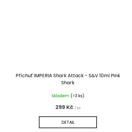
Příchuť IMPERIA Shark Attack - S&V 10ml Pink
Shark
Skladem
(>3 ks)
299 Kč
/ ks
DETAIL