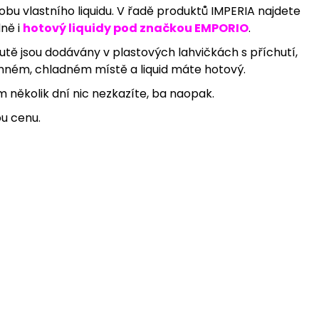
obu vlastního liquidu. V řadě produktů IMPERIA najdete
ně i
hotový liquidy pod značkou EMPORIO
.
utě jsou dodávány v plastových lahvičkách s příchutí,
emném, chladném místě a liquid máte hotový.
ím několik dní nic nezkazíte, ba naopak.
u cenu.