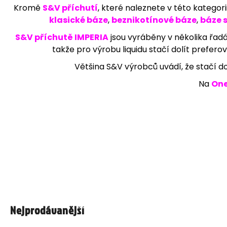
Kromě
S&V příchutí
, které naleznete v této kategor
95 Kč
klasické báze
,
beznikotínové báze
,
báze s
S&V příchutě IMPERIA
jsou vyráběny v několika řad
takže pro výrobu liquidu stačí dolít prefer
Většina S&V výrobců uvádí, že stačí dol
Na
On
Nejprodávanější