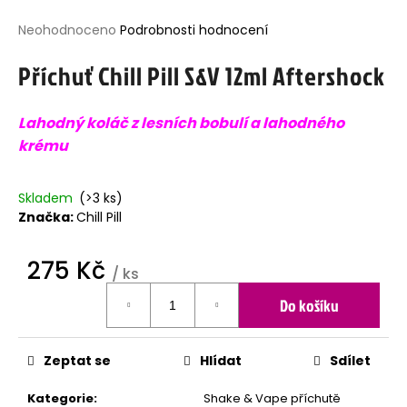
j
Průměrné
Neohodnoceno
Podrobnosti hodnocení
í
hodnocení
t
Příchuť Chill Pill S&V 12ml Aftershock
produktu
?
je
0,0
Lahodný koláč z lesních bobulí a lahodného
z
5
krému
hvězdiček.
HLEDAT
Skladem
(>3 ks)
Značka:
Chill Pill
D
275 Kč
o
/ ks
p
Měrná
o
Do košíku
cena:
r
u
č
Zeptat se
Hlídat
Sdílet
u
j
Kategorie
:
Shake & Vape příchutě
e