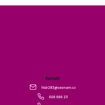
Z
á
p
a
t
í
Kontakt
flidr283
@
seznam.cz
608 666 211