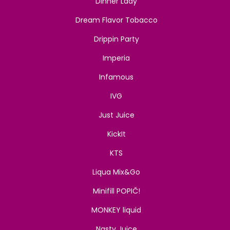
Dinner Lady
Dream Flavor Tobacco
Drippin Party
Imperia
Infamous
IVG
Just Juice
KickIt
KTS
Liqua Mix&Go
Minifill POPIČ!
MONKEY liquid
Nasty Juice