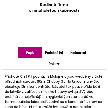
Rodinná firma
s mnohaletou zkušeností
Popis
Podobné (4)
Hodnocení
Diskuze
Příchutě Chill Pill pochází z Malajsie a jsou vyráběny z čistě
přírodních surovin. 60ml Chubby Gorilla Unicorn lahvička
obsahuje 12ml koncentrátu. Uživatel tak pouze přidá bázi
do lahvičky, zatřese s ní a má hotový e-liquid.Výroba
probíhá za nejpřísnějších hygienických standardů ve
farmaceutické laboratoři. Jedná se o koncentrát, který se
kape do báze. Příchuť může být použita pouze jako