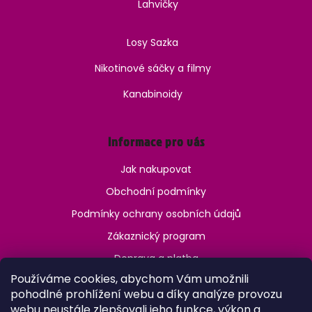
Lahvičky
Losy Sazka
Nikotinové sáčky a filmy
Kanabinoidy
Informace pro vás
Jak nakupovat
Obchodní podmínky
Podmínky ochrany osobních údajů
Zákaznický program
Doprava a platba
Používáme cookies, abychom Vám umožnili
Jak ověřit věk?
pohodlné prohlížení webu a díky analýze provozu
webu neustále zlepšovali jeho funkce, výkon a