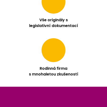
Vše originály s
legislativní dokumentací
Rodinná firma
s mnohaletou zkušeností
Z
á