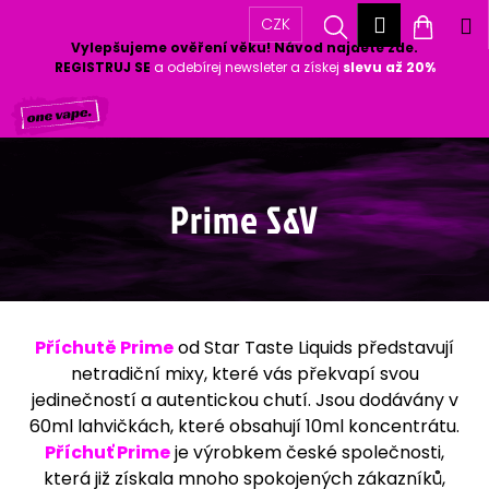
K
Přihlášen
Hledat
Nákup
M
CZK
o
Vylepšujeme ověření věku! Návod najdete zde.
Zpět
Zpět
š
košík
REGISTRUJ SE
a odebírej newsleter a získej
slevu až 20%
í
Přejít
k
C
na
o
obsah
p
o
Prime S&V
t
ř
e
b
u
Příchutě Prime
od Star Taste Liquids představují
j
netradiční mixy, které vás překvapí svou
e
jedinečností a autentickou chutí. Jsou dodávány v
t
60ml lahvičkách, které obsahují 10ml koncentrátu.
e
Příchuť Prime
je výrobkem české společnosti,
n
která již získala mnoho spokojených zákazníků,
a