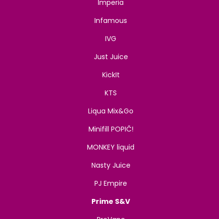
Imperia
Infamous
IVG
Just Juice
KickIt
KTS
Liqua Mix&Go
Minifill POPIČ!
MONKEY liquid
Nasty Juice
PJ Empire
Prime S&V