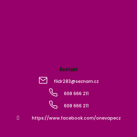
p
a
t
í
Kontakt
flidr283
@
seznam.cz
608 666 211
608 666 211
https://www.facebook.com/onevapecz