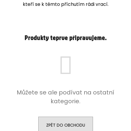
kteří se k těmto příchutím rádi vrací.
j
í
t
?
Produkty teprve připravujeme.
HLEDAT
D
o
Můžete se ale podívat na ostatní
p
o
kategorie.
r
u
č
u
j
ZPĚT DO OBCHODU
e