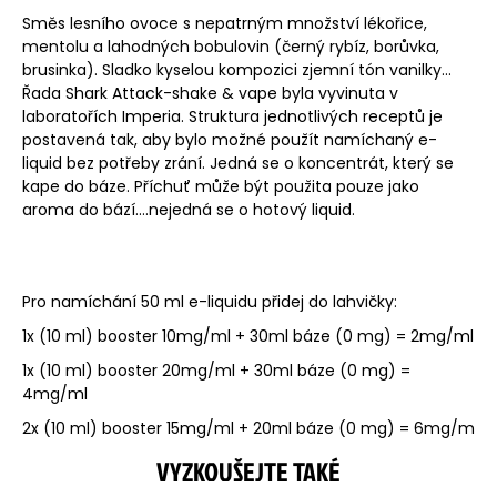
Směs lesního ovoce s nepatrným množství lékořice,
mentolu a lahodných bobulovin (černý rybíz, borůvka,
brusinka). Sladko kyselou kompozici zjemní tón vanilky...
Řada Shark Attack-shake & vape byla vyvinuta v
laboratořích Imperia. Struktura jednotlivých receptů je
postavená tak, aby bylo možné použít namíchaný e-
liquid bez potřeby zrání. Jedná se o koncentrát, který se
kape do báze. Příchuť může být použita pouze jako
aroma do bází....nejedná se o hotový liquid.
Pro namíchání 50 ml e-liquidu přidej do lahvičky:
1x (10 ml) booster 10mg/ml + 30ml báze (0 mg) = 2mg/ml
1x (10 ml) booster 20mg/ml + 30ml báze (0 mg) =
4mg/ml
2x (10 ml) booster 15mg/ml + 20ml báze (0 mg) = 6mg/m