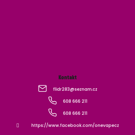
Z
á
p
a
t
í
Kontakt
flidr283
@
seznam.cz
608 666 211
608 666 211
https://www.facebook.com/onevapecz