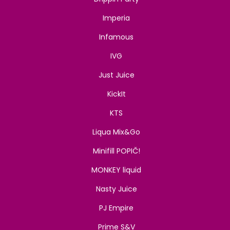
Imperia
Infamous
IVG
Just Juice
KickIt
KTS
Liqua Mix&Go
Minifill POPIČ!
MONKEY liquid
Nasty Juice
PJ Empire
Prime S&V