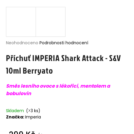
j
í
t
?
Průměrné
Neohodnoceno
Podrobnosti hodnocení
hodnocení
Příchuť IMPERIA Shark Attack - S&V
produktu
HLEDAT
je
10ml Berryato
0,0
z
5
D
Směs lesního ovoce s lékořicí, mentolem a
hvězdiček.
o
bobulovin
p
o
r
u
Skladem
(>3 ks)
č
Značka:
Imperia
u
j
e