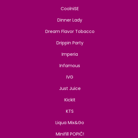
CoolniSE
Dinner Lady
Dream Flavor Tobacco
Drippin Party
Imperia
Infamous
IVG
Just Juice
KickIt
KTS
Liqua Mix&Go
Minifill POPIČ!