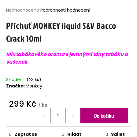
j
Průměrné
Neohodnoceno
Podrobnosti hodnocení
í
hodnocení
t
Příchuť MONKEY liquid S&V Bacco
produktu
?
je
Crack 10ml
0,0
z
5
Mix tabákového aroma s jemnými tóny tabáku a
hvězdiček.
HLEDAT
sušenek
Skladem
(>3 ks)
D
Značka:
Monkey
o
p
o
299 Kč
/ ks
r
Měrná
u
Do košíku
cena:
č
u
j
Zeptat se
Hlídat
Sdílet
e