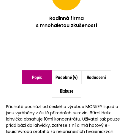
Rodinná firma
s mnohaletou zkušeností
Popis
Podobné (4)
Hodnocení
Diskuze
Příchutě pochází od českého výrobce MONKEY liquid a
jsou vyráběny z čistě přírodních surovin. 60ml Helix
lahvička obsahuje 10ml koncentrátu. Uživatel tak pouze
přidá bázi do lahvičky, zatřese s ní a má hotový e-
liquid.Výroba probíhá za nejpřísnějších hygienických