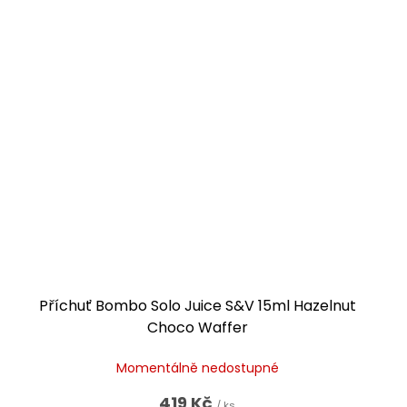
Příchuť Bombo Solo Juice S&V 15ml Hazelnut
Choco Waffer
Momentálně nedostupné
419 Kč
/ ks