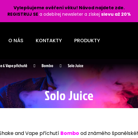
Vylepšujeme ověření věku! Návod najdete zde.
REGISTRUJ SE
a odebírej newsleter a získej
slevu až 20%
Co potřebujete najít?
O NÁS
KONTAKTY
PRODUKTY
HLEDAT
e & Vape příchutě
Bombo
Solo Juice
Doporučujeme
Solo Juice
LIO POD PRO 1200 - PASSION FRUIT 16
LIQUID OXVA OX
 Shake and Vape příchutí
Bombo
od známého španělskéh
MG
BURST 10ML - 1