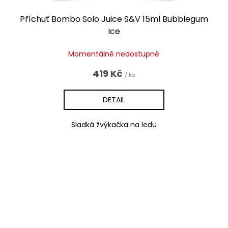
Příchuť Bombo Solo Juice S&V 15ml Bubblegum
Ice
Momentálně nedostupné
419 Kč
/ ks
DETAIL
Sladká žvýkačka na ledu