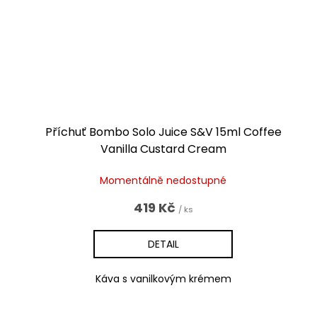
Příchuť Bombo Solo Juice S&V 15ml Coffee
Vanilla Custard Cream
Momentálně nedostupné
419 Kč
/ ks
DETAIL
Káva s vanilkovým krémem