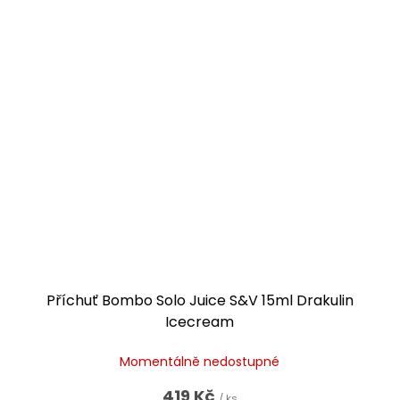
Příchuť Bombo Solo Juice S&V 15ml Drakulin
Icecream
Momentálně nedostupné
419 Kč
/ ks