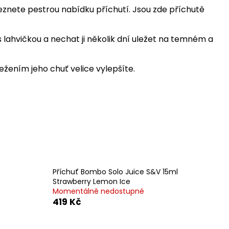
znete pestrou nabídku příchutí. Jsou zde příchutě
s lahvičkou a nechat ji několik dní uležet na temném a
ežením jeho chuť velice vylepšíte.
Příchuť Bombo Solo Juice S&V 15ml
Strawberry Lemon Ice
Momentálně nedostupné
419 Kč