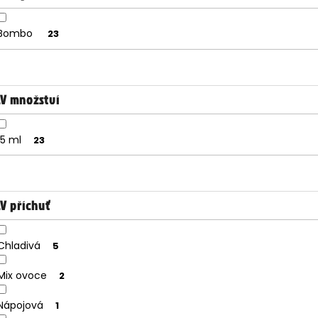
Bombo
23
&V množství
15 ml
23
V příchuť
Chladivá
5
Mix ovoce
2
Nápojová
1