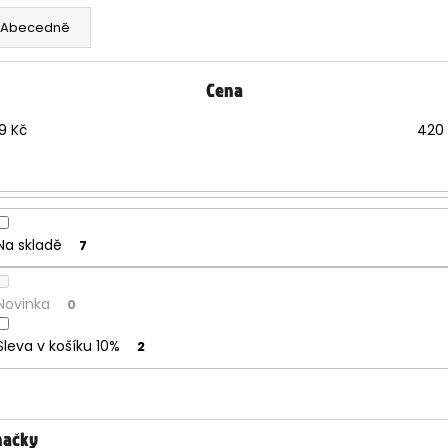
Abecedně
Cena
9
Kč
420
Na skladě
7
Novinka
0
Sleva v košíku 10%
2
načky