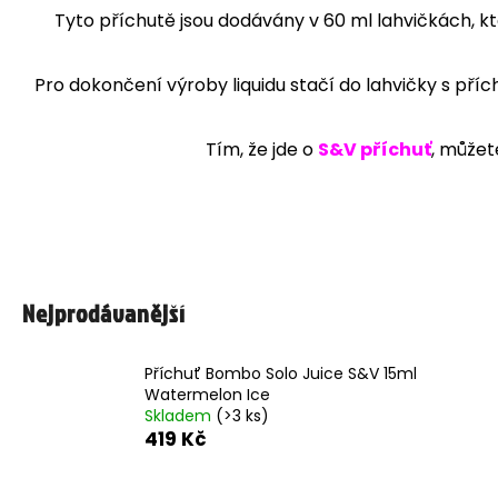
95 Kč
Tyto příchutě jsou dodávány v 60 ml lahvičkách, kt
Pro dokončení výroby liquidu stačí do lahvičky s pří
Tím, že jde o
S&V příchuť
, můžet
Nejprodávanější
Příchuť Bombo Solo Juice S&V 15ml
Watermelon Ice
Skladem
(>3 ks)
419 Kč