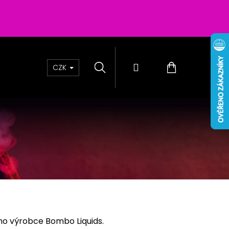
Hledat
Přihlášení
Nákupní
CZK
košík
 PASSION SALTS BERRIES
o výrobce Bombo Liquids.
0MG