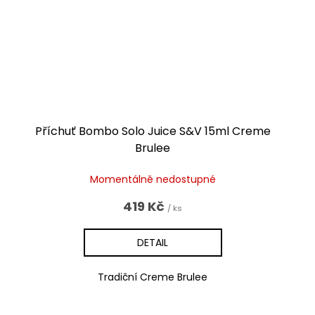
Příchuť Bombo Solo Juice S&V 15ml Creme
Brulee
Momentálně nedostupné
419 Kč
/ ks
DETAIL
Tradiční Creme Brulee