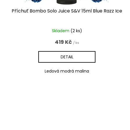
Příchuť Bombo Solo Juice S&V 15ml Blue Razz Ice
Skladem
(2 ks)
419 Kč
/ ks
DETAIL
Ledová modrá malina