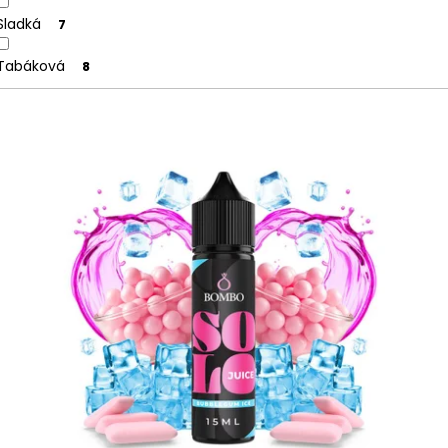
Sladká
7
Tabáková
8