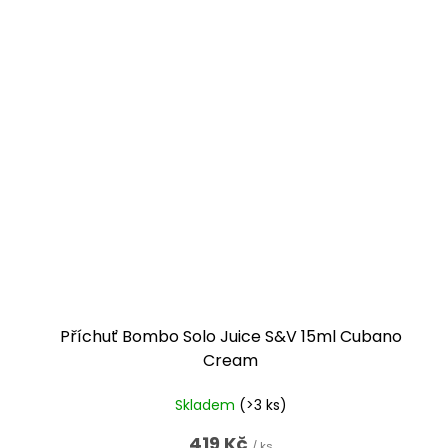
Příchuť Bombo Solo Juice S&V 15ml Cubano
Cream
Skladem
(>3 ks)
419 Kč
/ ks