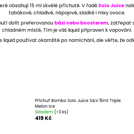
95 Kč
209 Kč
eré obsahují 15 ml skvělé příchutě. V řadě
Solo Juice
nale
tabákové, chladivé, nápojové, sladké i mixy ovoce.
chutí dolít preferovanou
bázi nebo boosterem
, zatřepat 
chladném místě, Tím je váš liquid připraven k vapování.
e liquid používat okamžitě po namíchání, ale věřte, že odl
Příchuť Bombo Solo Juice S&V 15ml Triple
Melon Ice
Skladem
(>3 ks)
419 Kč